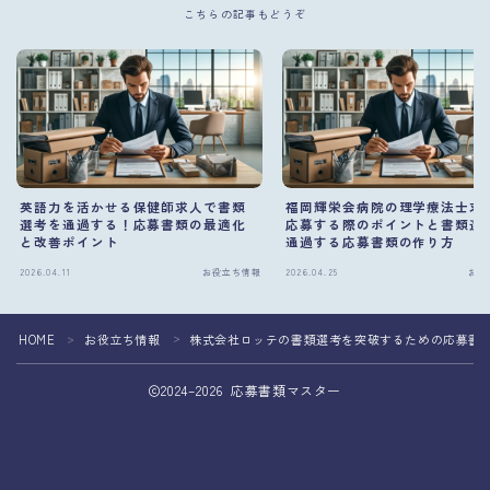
こちらの記事もどうぞ
英語力を活かせる保健師求人で書類
福岡輝栄会病院の理学療法士求
選考を通過する！応募書類の最適化
応募する際のポイントと書類選
と改善ポイント
通過する応募書類の作り方
2026.04.11
お役立ち情報
2026.04.25
お役
HOME
お役立ち情報
株式会社ロッテの書類選考を突破するための応募書
＞
＞
2024–2026 応募書類マスター
応募書類の作成を専門家へ相談して転職成功