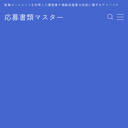
転職エージェントを利用した履歴書や職務経歴書の作成に関するアドバイス
応募書類マスター
MENU
1.履歴書のゴールデンルール
2.成功に導くフォーマット
3.成果やスキルの表現事例
4.応募書類のミスと回避策
5.ブランクがある履歴書の書き方
6.異業種転職でのアピール方法