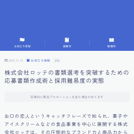
7.応募書類作成で避けるべきこと
8.数字で定量化することの重要性
9.転職成功者の事例分析とアドバイス
お役立ち情報
業種別
職種別
10.面接官に好印象を与える方法
2025.11.19
お役立ち情報
PR
株式会社ロッテの書類選考を突破するための
11.キャリアアップを目指す人の応募書類
応募書類作成術と採用難易度の実態
12.エージェントから有益情報を得るコツ
記事内に商品プロモーションを含む場合があります
13.セルフブランディングの重要性
お口の恋人というキャッチフレーズで知られ、菓子や
アイスクリームなどの食品事業を中心に展開する株式
14.デジタル化やAIの進化がもたらす影響
会社ロッテは、その圧倒的なブランド力と商品力から