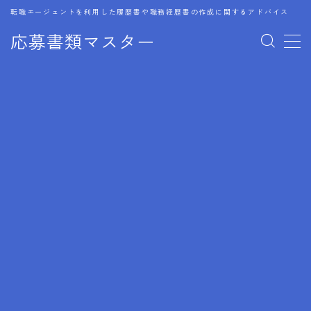
転職エージェントを利用した履歴書や職務経歴書の作成に関するアドバイス
応募書類マスター
MENU
1.履歴書のゴールデンルール
2.成功に導くフォーマット
3.成果やスキルの表現事例
4.応募書類のミスと回避策
5.ブランクがある履歴書の書き方
6.異業種転職でのアピール方法