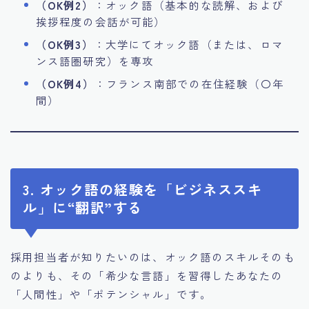
（OK例2）
：オック語（基本的な読解、および
挨拶程度の会話が可能）
（OK例3）
：大学にてオック語（または、ロマ
ンス語圏研究）を専攻
（OK例4）
：フランス南部での在住経験（〇年
間）
3. オック語の経験を「ビジネススキ
ル」に“翻訳”する
採用担当者が知りたいのは、オック語のスキルそのも
のよりも、その「希少な言語」を習得したあなたの
「人間性」や「ポテンシャル」です。