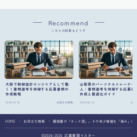
Recommend
こちらの記事もどうぞ
大阪で制御設計エンジニアとして働
山梨県のパーソナルトレーナー
く！書類選考を突破する応募書類の
人：書類選考を突破する応募書
作成戦略
作成と最適化ガイド
2026.02.16
お役立ち情報
2026.06.20
お役
HOME
お役立ち情報
履歴書の「オック語」。その希少価値を「強み」に
＞
＞
2024–2026 応募書類マスター