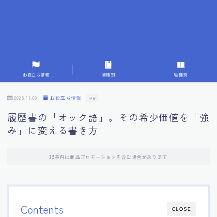
7.応募書類作成で避けるべきこと
8.数字で定量化することの重要性
9.転職成功者の事例分析とアドバイス
お役立ち情報
業種別
職種別
10.面接官に好印象を与える方法
2025.11.09
お役立ち情報
PR
履歴書の「オック語」。その希少価値を「強
11.キャリアアップを目指す人の応募書類
み」に変える書き方
12.エージェントから有益情報を得るコツ
記事内に商品プロモーションを含む場合があります
13.セルフブランディングの重要性
14.デジタル化やAIの進化がもたらす影響
Contents
CLOSE