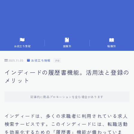
7.応募書類作成で避けるべきこと
8.数字で定量化することの重要性
9.転職成功者の事例分析とアドバイス
お役立ち情報
業種別
職種別
10.面接官に好印象を与える方法
2025.11.05
お役立ち情報
PR
インディードの履歴書機能。活用法と登録の
11.キャリアアップを目指す人の応募書類
メリット
12.エージェントから有益情報を得るコツ
記事内に商品プロモーションを含む場合があります
13.セルフブランディングの重要性
インディードは、多くの求職者に利用されている求人
検索サービスです。このインディードには、転職活動
14.デジタル化やAIの進化がもたらす影響
を効率化するための「履歴書」機能が備わっていま