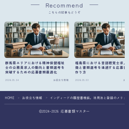
Recommend
こちらの記事もどうぞ
群馬県エリアにおける精神保健福祉
福島県における言語聴覚士求人
士の公務員求人の動向と書類選考を
徴と書類選考を通過する応募書
突破するための応募書類最適化
作り方
2026.05.24
お役立ち情報
2026.05.03
お役
HOME
お役立ち情報
インディードの履歴書機能。活用法と登録のメリッ
＞
＞
2024–2026 応募書類マスター