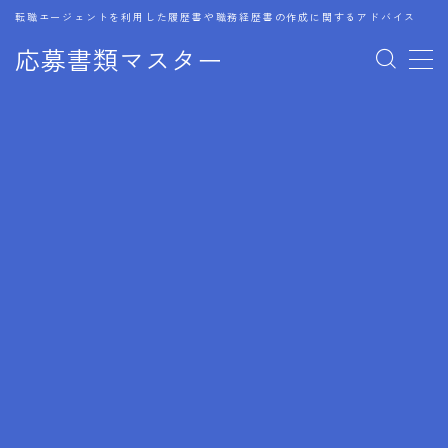
転職エージェントを利用した履歴書や職務経歴書の作成に関するアドバイス
応募書類マスター
MENU
1.履歴書のゴールデンルール
2.成功に導くフォーマット
3.成果やスキルの表現事例
4.応募書類のミスと回避策
5.ブランクがある履歴書の書き方
6.異業種転職でのアピール方法