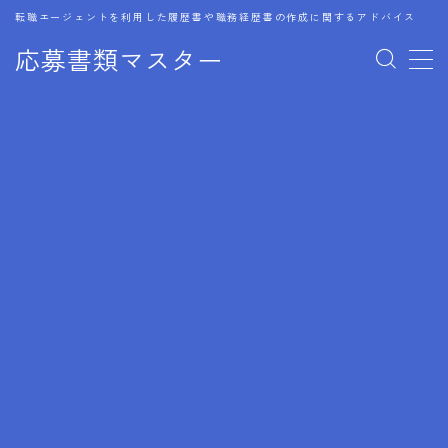
転職エージェントを利用した履歴書や職務経歴書の作成に関するアドバイス
応募書類マスター
MENU
1.履歴書のゴールデンルール
2.成功に導くフォーマット
3.成果やスキルの表現事例
4.応募書類のミスと回避策
5.ブランクがある履歴書の書き方
6.異業種転職でのアピール方法