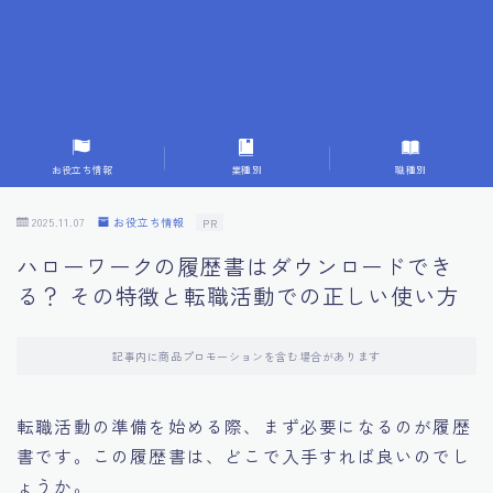
7.応募書類作成で避けるべきこと
8.数字で定量化することの重要性
9.転職成功者の事例分析とアドバイス
お役立ち情報
業種別
職種別
10.面接官に好印象を与える方法
2025.11.07
お役立ち情報
PR
ハローワークの履歴書はダウンロードでき
11.キャリアアップを目指す人の応募書類
る？ その特徴と転職活動での正しい使い方
12.エージェントから有益情報を得るコツ
記事内に商品プロモーションを含む場合があります
13.セルフブランディングの重要性
転職活動の準備を始める際、まず必要になるのが履歴
書です。この履歴書は、どこで入手すれば良いのでし
14.デジタル化やAIの進化がもたらす影響
ょうか。