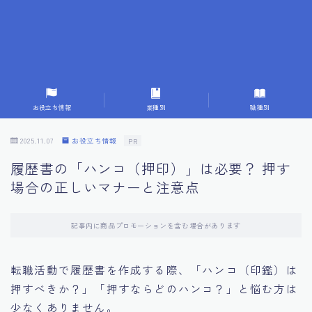
7.応募書類作成で避けるべきこと
8.数字で定量化することの重要性
9.転職成功者の事例分析とアドバイス
お役立ち情報
業種別
職種別
10.面接官に好印象を与える方法
2025.11.07
お役立ち情報
PR
履歴書の「ハンコ（押印）」は必要？ 押す
11.キャリアアップを目指す人の応募書類
場合の正しいマナーと注意点
12.エージェントから有益情報を得るコツ
記事内に商品プロモーションを含む場合があります
13.セルフブランディングの重要性
転職活動で履歴書を作成する際、「ハンコ（印鑑）は
押すべきか？」「押すならどのハンコ？」と悩む方は
14.デジタル化やAIの進化がもたらす影響
少なくありません。