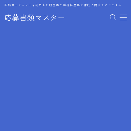
転職エージェントを利用した履歴書や職務経歴書の作成に関するアドバイス
応募書類マスター
MENU
1.履歴書のゴールデンルール
2.成功に導くフォーマット
3.成果やスキルの表現事例
4.応募書類のミスと回避策
5.ブランクがある履歴書の書き方
6.異業種転職でのアピール方法