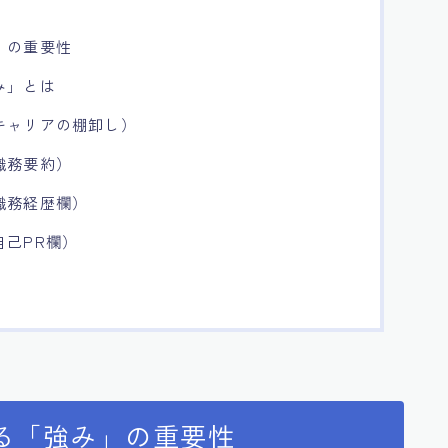
」の重要性
み」とは
キャリアの棚卸し）
職務要約）
職務経歴欄）
己PR欄）
る「強み」の重要性