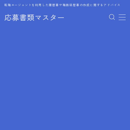
転職エージェントを利用した履歴書や職務経歴書の作成に関するアドバイス
応募書類マスター
MENU
1.履歴書のゴールデンルール
2.成功に導くフォーマット
3.成果やスキルの表現事例
4.応募書類のミスと回避策
5.ブランクがある履歴書の書き方
6.異業種転職でのアピール方法