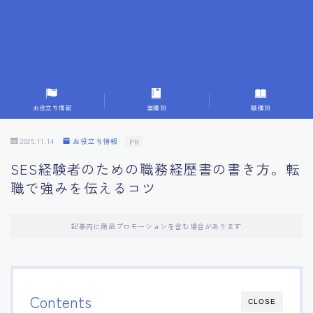
7.応募書類作成で避けるべきこと
8.数字で定量化することの重要性
9.転職成功者の事例分析とアドバイス
お役立ち情報
業種別
職種別
10.面接官に好印象を与える方法
2025.11.14
お役立ち情報
PR
SES経験者のための職務経歴書の書き方。転
11.キャリアアップを目指す人の応募書類
職で強みを伝えるコツ
12.エージェントから有益情報を得るコツ
記事内に商品プロモーションを含む場合があります
13.セルフブランディングの重要性
14.デジタル化やAIの進化がもたらす影響
Contents
CLOSE