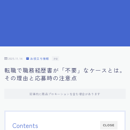
7.応募書類作成で避けるべきこと
8.数字で定量化することの重要性
9.転職成功者の事例分析とアドバイス
10.面接官に好印象を与える方法
2025.11.14
お役立ち情報
PR
転職で職務経歴書が「不要」なケースとは。
11.キャリアアップを目指す人の応募書類
その理由と応募時の注意点
12.エージェントから有益情報を得るコツ
記事内に商品プロモーションを含む場合があります
13.セルフブランディングの重要性
14.デジタル化やAIの進化がもたらす影響
Contents
CLOSE