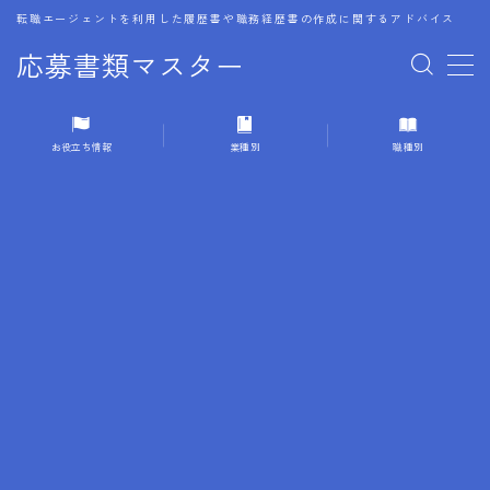
転職エージェントを利用した履歴書や職務経歴書の作成に関するアドバイス
応募書類マスター
MENU
お役立ち情報
業種別
職種別
1.履歴書のゴールデンルール
2.成功に導くフォーマット
3.成果やスキルの表現事例
4.応募書類のミスと回避策
5.ブランクがある履歴書の書き方
6.異業種転職でのアピール方法