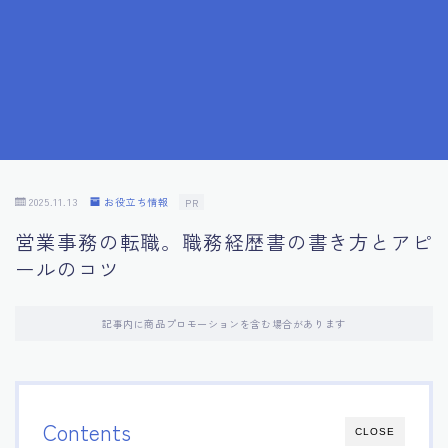
7.応募書類作成で避けるべきこと
8.数字で定量化することの重要性
9.転職成功者の事例分析とアドバイス
10.面接官に好印象を与える方法
2025.11.13
お役立ち情報
PR
営業事務の転職。職務経歴書の書き方とアピ
11.キャリアアップを目指す人の応募書類
ールのコツ
12.エージェントから有益情報を得るコツ
記事内に商品プロモーションを含む場合があります
13.セルフブランディングの重要性
14.デジタル化やAIの進化がもたらす影響
Contents
CLOSE