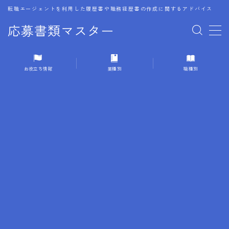
転職エージェントを利用した履歴書や職務経歴書の作成に関するアドバイス
応募書類マスター
MENU
お役立ち情報
業種別
職種別
1.履歴書のゴールデンルール
2.成功に導くフォーマット
3.成果やスキルの表現事例
4.応募書類のミスと回避策
5.ブランクがある履歴書の書き方
6.異業種転職でのアピール方法