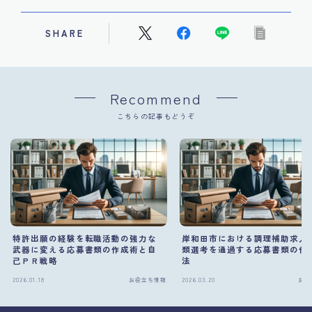
SHARE
Recommend
こちらの記事もどうぞ
特許出願の経験を転職活動の強力な
岸和田市における調理補助求人
武器に変える応募書類の作成術と自
類選考を通過する応募書類の作
己ＰＲ戦略
法
2026.01.18
お役立ち情報
2026.03.20
お役