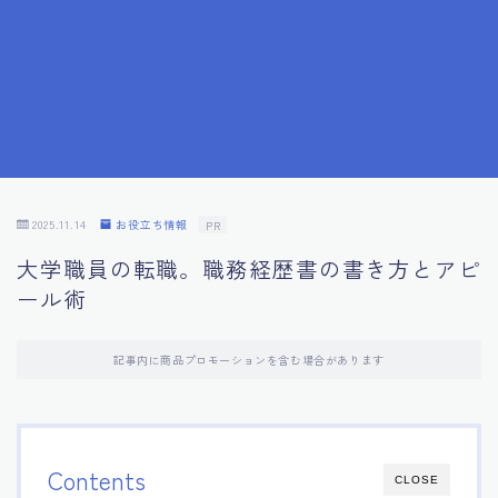
7.応募書類作成で避けるべきこと
8.数字で定量化することの重要性
9.転職成功者の事例分析とアドバイス
10.面接官に好印象を与える方法
2025.11.14
お役立ち情報
PR
大学職員の転職。職務経歴書の書き方とアピ
11.キャリアアップを目指す人の応募書類
ール術
12.エージェントから有益情報を得るコツ
記事内に商品プロモーションを含む場合があります
13.セルフブランディングの重要性
14.デジタル化やAIの進化がもたらす影響
Contents
CLOSE