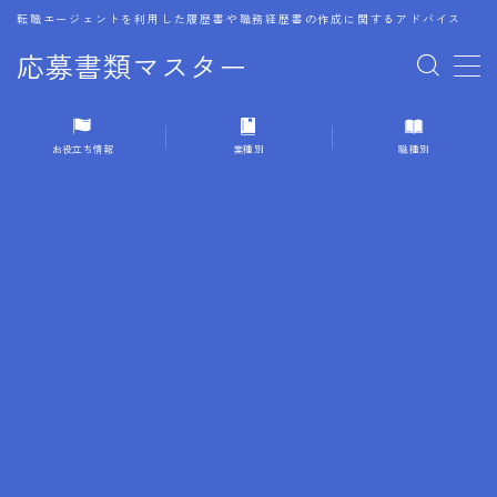
転職エージェントを利用した履歴書や職務経歴書の作成に関するアドバイス
応募書類マスター
MENU
お役立ち情報
業種別
職種別
1.履歴書のゴールデンルール
2.成功に導くフォーマット
3.成果やスキルの表現事例
4.応募書類のミスと回避策
5.ブランクがある履歴書の書き方
6.異業種転職でのアピール方法