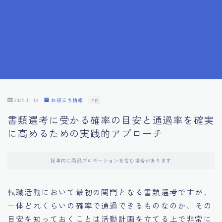
7.応募書類作成で避けるべきこと
8.数字で定量化することの重要性
9.転職成功者の事例分析とアドバイス
10.面接官に好印象を与える方法
2025.11.18
お役立ち情報
PR
書類選考に受かる確率の目安と通過率を確実
11.キャリアアップを目指す人の応募書類
に高めるための実践的アプローチ
12.エージェントから有益情報を得るコツ
記事内に商品プロモーションを含む場合があります
13.セルフブランディングの重要性
転職活動において最初の関門となる書類選考ですが、
一体どれくらいの確率で通過できるものなのか、その
14.デジタル化やAIの進化がもたらす影響
目安を知っておくことは活動計画を立てる上で非常に