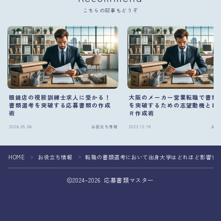
こちらの記事もどうぞ
眼鏡店の視能訓練士求人に受かる！
大阪のメーカー営業転職で書類
書類選考を突破する応募書類の作成
を突破するための志望動機と自
術
Ｒ作成術
2026.05.06
お役立ち情報
2025.12.18
お役
HOME
お役立ち情報
転職の書類選考において出身大学はどれほど影響す
＞
＞
2024–2026 応募書類マスター
応募書類の作成を専門家へ相談して転職成功