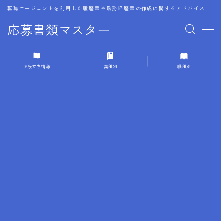
転職エージェントを利用した履歴書や職務経歴書の作成に関するアドバイス
応募書類マスター
MENU
お役立ち情報
業種別
職種別
1.履歴書のゴールデンルール
2.成功に導くフォーマット
3.成果やスキルの表現事例
4.応募書類のミスと回避策
5.ブランクがある履歴書の書き方
6.異業種転職でのアピール方法