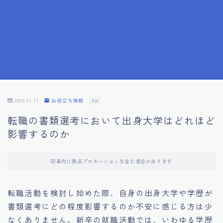
7.応募書類作成で避けるべきこと
8.数字で定量化することの重要性
9.転職成功者の事例分析とアドバイス
10.面接官に好印象を与える方法
2025.11.17
お役立ち情報
PR
転職の書類選考において出身大学はどれほど
11.キャリアアップを目指す人の応募書類
影響するのか
12.エージェントから有益情報を得るコツ
記事内に商品プロモーションを含む場合があります
13.セルフブランディングの重要性
転職活動を検討し始めた際、自身の出身大学や学歴が
書類選考にどの程度影響するのか不安に感じる方は少
14.デジタル化やAIの進化がもたらす影響
なくありません。新卒の就職活動では、いわゆる学歴