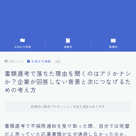
7.応募書類作成で避けるべきこと
8.数字で定量化することの重要性
9.転職成功者の事例分析とアドバイス
お役立ち情報
業種別
職種別
10.面接官に好印象を与える方法
2025.11.17
お役立ち情報
PR
書類選考で落ちた理由を聞くのはアリかナシ
11.キャリアアップを目指す人の応募書類
か？企業が回答しない背景と次につなげるた
めの考え方
12.エージェントから有益情報を得るコツ
記事内に商品プロモーションを含む場合があります
13.セルフブランディングの重要性
書類選考で不採用通知を受け取った際、自分では完璧
14.デジタル化やAIの進化がもたらす影響
だと思っていた応募書類がなぜ通過しなかったのか、