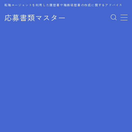
転職エージェントを利用した履歴書や職務経歴書の作成に関するアドバイス
応募書類マスター
MENU
1.履歴書のゴールデンルール
2.成功に導くフォーマット
3.成果やスキルの表現事例
4.応募書類のミスと回避策
5.ブランクがある履歴書の書き方
6.異業種転職でのアピール方法