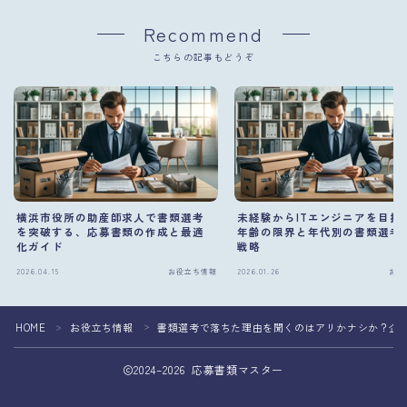
Recommend
こちらの記事もどうぞ
横浜市役所の助産師求人で書類選考
未経験からITエンジニアを目指
を突破する、応募書類の作成と最適
年齢の限界と年代別の書類選考
化ガイド
戦略
2026.04.15
お役立ち情報
2026.01.26
お役
HOME
お役立ち情報
書類選考で落ちた理由を聞くのはアリかナシか？企
＞
＞
2024–2026 応募書類マスター