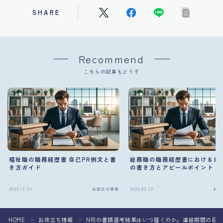
SHARE
Recommend
こちらの記事もどうぞ
福祉職の職務経歴書 自己PR例文と書
総務職の職務経歴書における自
き方ガイド
の書き方とアピールポイント
2025.12.03
お役立ち情報
2025.03.22
お役
HOME
お役立ち情報
NRIの書類選考結果はいつ届くのか。連絡期間の目
＞
＞