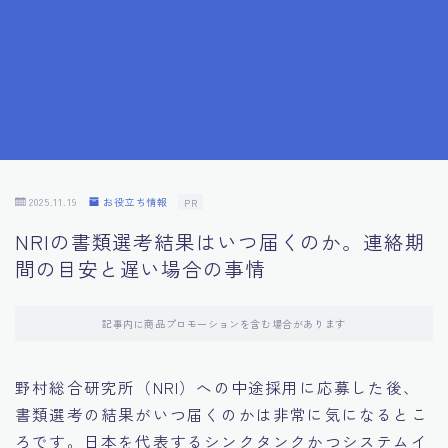
7.応募書類作成で避けるべきこと
8.数字で定量化することの重要性
9.転職成功者の事例分析とアドバイス
10.面接官に好印象を与える方法
2025.11.19
お役立ち情報
PR
NRIの書類選考結果はいつ届くのか。連絡期
11.キャリアアップを目指す人の応募書類
間の目安と遅い場合の事情
12.エージェントから有益情報を得るコツ
記事内に商品プロモーションを含む場合があります
13.セルフブランディングの重要性
野村総合研究所（NRI）への中途採用に応募した後、
書類選考の結果がいつ届くのかは非常に気になるとこ
14.デジタル化やAIの進化がもたらす影響
ろです。日本を代表するシンクタンクかつシステムイ