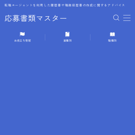
転職エージェントを利用した履歴書や職務経歴書の作成に関するアドバイス
応募書類マスター
MENU
お役立ち情報
業種別
職種別
1.履歴書のゴールデンルール
2.成功に導くフォーマット
3.成果やスキルの表現事例
4.応募書類のミスと回避策
5.ブランクがある履歴書の書き方
6.異業種転職でのアピール方法