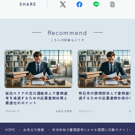
SHARE
Recommend
こちらの記事もどうぞ
坂出エリアの吉川運輸求人で書類選
明石市の調理師求人で書類選考
考を通過するための応募書類対策と
過するための応募書類作成の手
最適化のポイント
2026.06.10
お役立ち情報
2026.03.17
お役
HOME
お役立ち情報
年末年始の書類選考にかかる期間と応募のタイミン
＞
＞