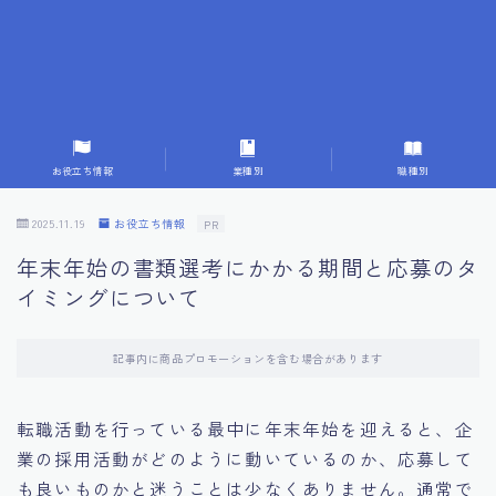
7.応募書類作成で避けるべきこと
8.数字で定量化することの重要性
9.転職成功者の事例分析とアドバイス
お役立ち情報
業種別
職種別
10.面接官に好印象を与える方法
2025.11.19
お役立ち情報
PR
年末年始の書類選考にかかる期間と応募のタ
11.キャリアアップを目指す人の応募書類
イミングについて
12.エージェントから有益情報を得るコツ
記事内に商品プロモーションを含む場合があります
13.セルフブランディングの重要性
転職活動を行っている最中に年末年始を迎えると、企
業の採用活動がどのように動いているのか、応募して
14.デジタル化やAIの進化がもたらす影響
も良いものかと迷うことは少なくありません。通常で