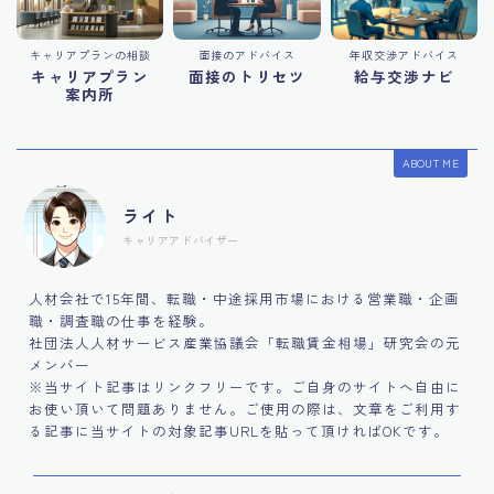
キャリアプランの相談
面接のアドバイス
年収交渉アドバイス
キャリアプラン
面接のトリセツ
給与交渉ナビ
案内所
ABOUT ME
ライト
キャリアアドバイザー
人材会社で15年間、転職・中途採用市場における営業職・企画
職・調査職の仕事を経験。
社団法人人材サービス産業協議会「転職賃金相場」研究会の元
メンバー
※当サイト記事はリンクフリーです。ご自身のサイトへ自由に
お使い頂いて問題ありません。ご使用の際は、文章をご利用す
る記事に当サイトの対象記事URLを貼って頂ければOKです。