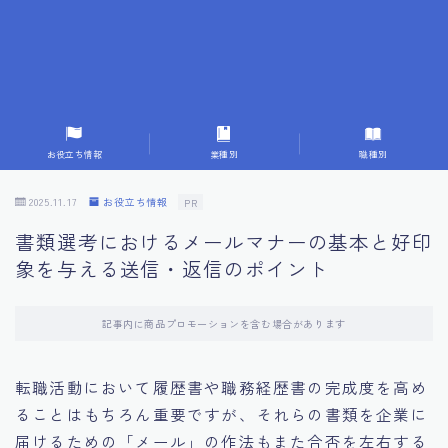
7.応募書類作成で避けるべきこと
8.数字で定量化することの重要性
9.転職成功者の事例分析とアドバイス
お役立ち情報
業種別
職種別
10.面接官に好印象を与える方法
2025.11.17
お役立ち情報
PR
書類選考におけるメールマナーの基本と好印
11.キャリアアップを目指す人の応募書類
象を与える送信・返信のポイント
12.エージェントから有益情報を得るコツ
記事内に商品プロモーションを含む場合があります
13.セルフブランディングの重要性
転職活動において履歴書や職務経歴書の完成度を高め
ることはもちろん重要ですが、それらの書類を企業に
14.デジタル化やAIの進化がもたらす影響
届けるための「メール」の作法もまた合否を左右する