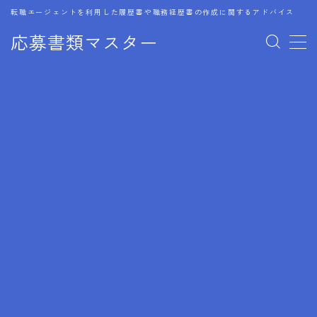
転職エージェントを利用した履歴書や職務経歴書の作成に関するアドバイス
応募書類マスター
MENU
1.履歴書のゴールデンルール
2.成功に導くフォーマット
3.成果やスキルの表現事例
4.応募書類のミスと回避策
5.ブランクがある履歴書の書き方
6.異業種転職でのアピール方法