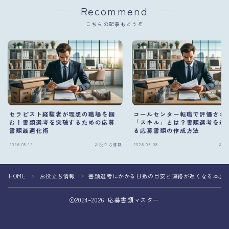
Recommend
こちらの記事もどうぞ
セラピスト経験者が理想の職場を掴
コールセンター転職で評価され
む！書類選考を突破するための応募
「スキル」とは？書類選考を通
書類最適化術
る応募書類の作成方法
2026.05.12
お役立ち情報
2026.03.08
お役
HOME
お役立ち情報
書類選考にかかる日数の目安と連絡が遅くなる本当
＞
＞
2024–2026 応募書類マスター