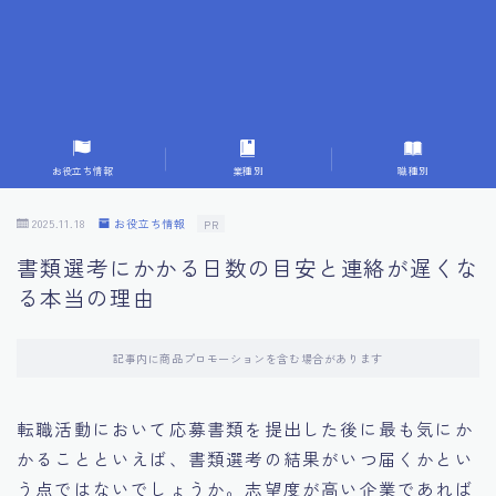
7.応募書類作成で避けるべきこと
8.数字で定量化することの重要性
9.転職成功者の事例分析とアドバイス
お役立ち情報
業種別
職種別
10.面接官に好印象を与える方法
2025.11.18
お役立ち情報
PR
書類選考にかかる日数の目安と連絡が遅くな
11.キャリアアップを目指す人の応募書類
る本当の理由
12.エージェントから有益情報を得るコツ
記事内に商品プロモーションを含む場合があります
13.セルフブランディングの重要性
転職活動において応募書類を提出した後に最も気にか
かることといえば、書類選考の結果がいつ届くかとい
14.デジタル化やAIの進化がもたらす影響
う点ではないでしょうか。志望度が高い企業であれば