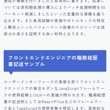
通信の構築を行いましたと具体的に書きます。成果に
ついては非同期処理の導入によりバッチ処理時間を50
パーセント削減しましたといった定量的な実績を盛り
込みます。また負荷試験の実施やボトルネックの特定
と解消といったパフォーマンス改善のエピソードは技
術力の高さを証明する良い材料となります。
フロントエンドエンジニアの職務経歴
書記述サンプル
ユーザーインターフェースの実装を担うフロントエン
ドエンジニアの場合モダンなJavaScriptフレームワー
クの使用経験とUIUXへの意識が問われます。職務経歴
書の記述例としてはReactやVueなどのフレームワー
ク名とTypeScriptの使用有無を明記します。具体的な