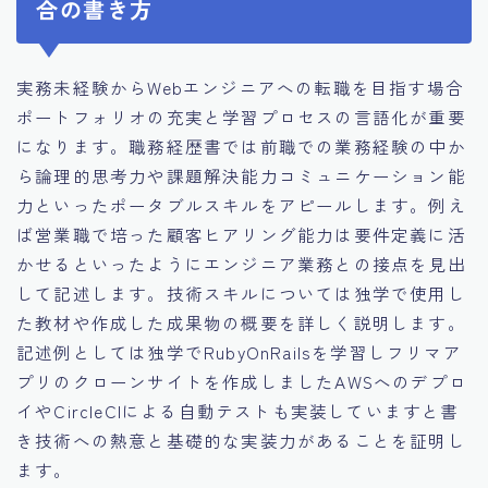
合の書き方
実務未経験からWebエンジニアへの転職を目指す場合
ポートフォリオの充実と学習プロセスの言語化が重要
になります。職務経歴書では前職での業務経験の中か
ら論理的思考力や課題解決能力コミュニケーション能
力といったポータブルスキルをアピールします。例え
ば営業職で培った顧客ヒアリング能力は要件定義に活
かせるといったようにエンジニア業務との接点を見出
して記述します。技術スキルについては独学で使用し
た教材や作成した成果物の概要を詳しく説明します。
記述例としては独学でRubyOnRailsを学習しフリマア
プリのクローンサイトを作成しましたAWSへのデプロ
イやCircleCIによる自動テストも実装していますと書
き技術への熱意と基礎的な実装力があることを証明し
ます。