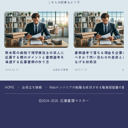
こちらの記事もどうぞ
熊本県の病院で理学療法士の求人に
書類選考で落ちる理由を企業に
応募する際のポイントと書類選考を
べきか？問い合わせの是非と次
通過する応募書類の作り方
なげる対処法
2026.04.27
お役立ち情報
2025.11.27
お役
HOME
お役立ち情報
Webエンジニアの転職を成功させる職務経歴書の書
＞
＞
2024–2026 応募書類マスター
応募書類の作成を専門家へ相談して転職成功
おすすめの転職エージェント