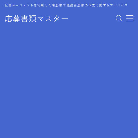
転職エージェントを利用した履歴書や職務経歴書の作成に関するアドバイス
応募書類マスター
MENU
1.履歴書のゴールデンルール
2.成功に導くフォーマット
3.成果やスキルの表現事例
4.応募書類のミスと回避策
5.ブランクがある履歴書の書き方
6.異業種転職でのアピール方法