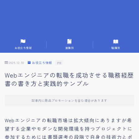
7.応募書類作成で避けるべきこと
8.数字で定量化することの重要性
9.転職成功者の事例分析とアドバイス
お役立ち情報
業種別
職種別
10.面接官に好印象を与える方法
2025.12.10
お役立ち情報
PR
Webエンジニアの転職を成功させる職務経歴
11.キャリアアップを目指す人の応募書類
書の書き方と実践的サンプル
12.エージェントから有益情報を得るコツ
記事内に商品プロモーションを含む場合があります
13.セルフブランディングの重要性
Webエンジニアの転職市場は拡大傾向にありますが希
望する企業やモダンな開発環境を持つプロジェクトに
14.デジタル化やAIの進化がもたらす影響
参加するためには書類選考の段階で自身の技術力とポ