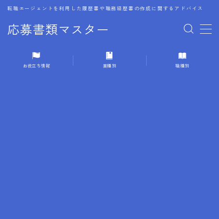
転職エージェントを利用した履歴書や職務経歴書の作成に関するアドバイス
応募書類マスター
MENU
お役立ち情報
業種別
職種別
1.履歴書のゴールデンルール
2.成功に導くフォーマット
3.成果やスキルの表現事例
4.応募書類のミスと回避策
5.ブランクがある履歴書の書き方
6.異業種転職でのアピール方法