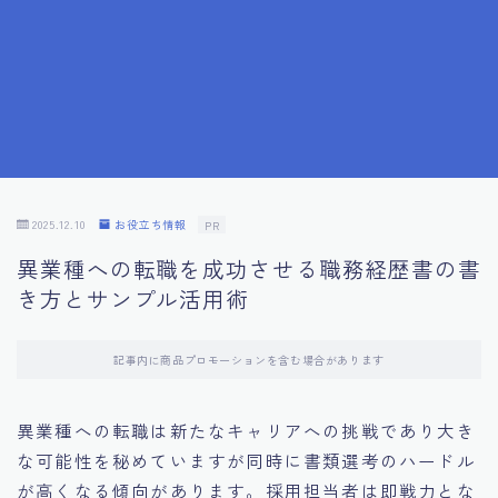
7.応募書類作成で避けるべきこと
8.数字で定量化することの重要性
9.転職成功者の事例分析とアドバイス
10.面接官に好印象を与える方法
2025.12.10
お役立ち情報
PR
異業種への転職を成功させる職務経歴書の書
11.キャリアアップを目指す人の応募書類
き方とサンプル活用術
12.エージェントから有益情報を得るコツ
記事内に商品プロモーションを含む場合があります
13.セルフブランディングの重要性
異業種への転職は新たなキャリアへの挑戦であり大き
な可能性を秘めていますが同時に書類選考のハードル
14.デジタル化やAIの進化がもたらす影響
が高くなる傾向があります。採用担当者は即戦力とな