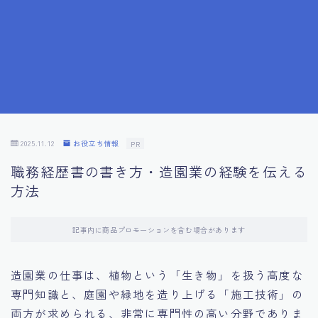
7.応募書類作成で避けるべきこと
8.数字で定量化することの重要性
9.転職成功者の事例分析とアドバイス
10.面接官に好印象を与える方法
2025.11.12
お役立ち情報
PR
職務経歴書の書き方・造園業の経験を伝える
11.キャリアアップを目指す人の応募書類
方法
12.エージェントから有益情報を得るコツ
記事内に商品プロモーションを含む場合があります
13.セルフブランディングの重要性
造園業の仕事は、植物という「生き物」を扱う高度な
専門知識と、庭園や緑地を造り上げる「施工技術」の
14.デジタル化やAIの進化がもたらす影響
両方が求められる、非常に専門性の高い分野でありま