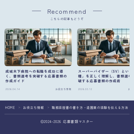
Recommend
こちらの記事もどうぞ
成城木下病院への転職を成功に導
スーパーバイザー（SV）という
く、書類選考を突破する応募書類の
種」を正しく理解し、書類選考
作成ガイド
破する応募書類の作成術
2026.04.14
お役立ち情報
2026.03.12
お役
HOME
お役立ち情報
職務経歴書の書き方・造園業の経験を伝える方法
＞
＞
2024–2026 応募書類マスター