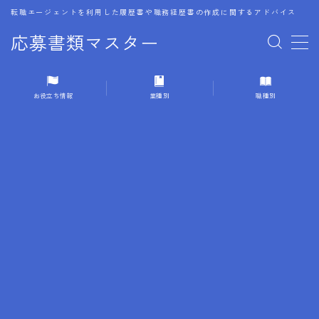
転職エージェントを利用した履歴書や職務経歴書の作成に関するアドバイス
応募書類マスター
MENU
お役立ち情報
業種別
職種別
1.履歴書のゴールデンルール
2.成功に導くフォーマット
3.成果やスキルの表現事例
4.応募書類のミスと回避策
5.ブランクがある履歴書の書き方
6.異業種転職でのアピール方法