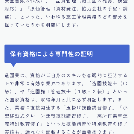
安全書類の作成）」「品質管理（施工図の確認、検査
対応）」「原価管理（資材発注、協力会社の手配・調
整）」といった、いわゆる施工管理業務のどの部分を
担っていたのかを明確にします。
保有資格による専門性の証明
造園業は、資格がご自身のスキルを客観的に証明する
上で非常に有効な業界であります。「造園技能士（〇
級）」や「造園施工管理技士（１級・２級）」といっ
た国家資格は、取得年月と共に必ず明記します。ま
た、業務に直接関連する「玉掛け技能講習修了」「小
型移動式クレーン運転技能講習修了」「高所作業車運
転特別教育修了」といった技能講習や特別教育の修了
実績も、漏れなく記載することが重要あります。