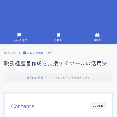
7.応募書類作成で避けるべきこと
8.数字で定量化することの重要性
9.転職成功者の事例分析とアドバイス
お役立ち情報
業種別
職種別
10.面接官に好印象を与える方法
2025.11.11
お役立ち情報
PR
職務経歴書作成を支援するツールの活用法
11.キャリアアップを目指す人の応募書類
記事内に商品プロモーションを含む場合があります
12.エージェントから有益情報を得るコツ
13.セルフブランディングの重要性
Contents
CLOSE
14.デジタル化やAIの進化がもたらす影響