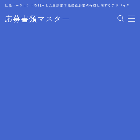
転職エージェントを利用した履歴書や職務経歴書の作成に関するアドバイス
応募書類マスター
MENU
1.履歴書のゴールデンルール
2.成功に導くフォーマット
3.成果やスキルの表現事例
4.応募書類のミスと回避策
5.ブランクがある履歴書の書き方
6.異業種転職でのアピール方法