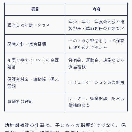
項目
内容
年少・年中・年長の区分や複
担当した年齢・クラス
数担任・単独担任の有無など
どのような理念をもって保育
保育方針・教育目標
に取り組んできたか
年間行事やイベントの企画
発表会、運動会、遠足などの
運営
担当経験
保護者対応・連絡帳・個人
コミュニケーション力の証明
面談
リーダー、後輩指導、採用活
職場での役割
動補助など
幼稚園教諭の仕事は、子どもへの指導だけでなく、保