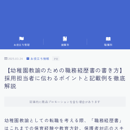
7.応募書類作成で避けるべきこと
8.数字で定量化することの重要性
9.転職成功者の事例分析とアドバイス
お役立ち情報
業種別
職種別
10.面接官に好印象を与える方法
2025.03.24
お役立ち情報
PR
【幼稚園教諭のための職務経歴書の書き方】
11.キャリアアップを目指す人の応募書類
採用担当者に伝わるポイントと記載例を徹底
解説
12.エージェントから有益情報を得るコツ
記事内に商品プロモーションを含む場合があります
13.セルフブランディングの重要性
幼稚園教諭としての転職を考える際、「職務経歴書」
14.デジタル化やAIの進化がもたらす影響
はこれまでの保育経験や教育方針、保護者対応のスキ