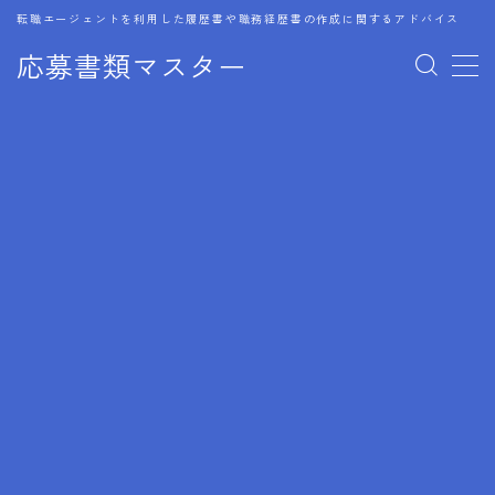
転職エージェントを利用した履歴書や職務経歴書の作成に関するアドバイス
応募書類マスター
MENU
1.履歴書のゴールデンルール
2.成功に導くフォーマット
3.成果やスキルの表現事例
4.応募書類のミスと回避策
5.ブランクがある履歴書の書き方
6.異業種転職でのアピール方法