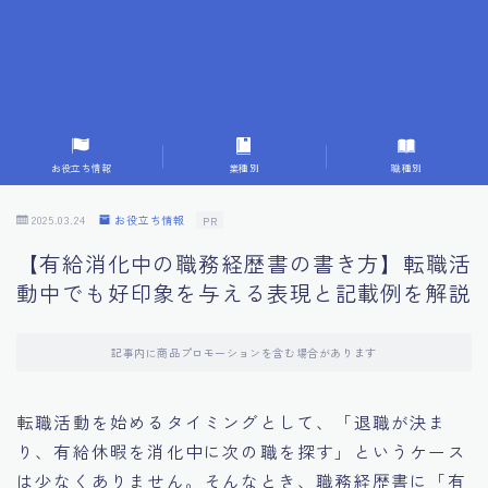
7.応募書類作成で避けるべきこと
8.数字で定量化することの重要性
9.転職成功者の事例分析とアドバイス
お役立ち情報
業種別
職種別
10.面接官に好印象を与える方法
2025.03.24
お役立ち情報
PR
【有給消化中の職務経歴書の書き方】転職活
11.キャリアアップを目指す人の応募書類
動中でも好印象を与える表現と記載例を解説
12.エージェントから有益情報を得るコツ
記事内に商品プロモーションを含む場合があります
13.セルフブランディングの重要性
転職活動を始めるタイミングとして、「退職が決ま
り、有給休暇を消化中に次の職を探す」というケース
14.デジタル化やAIの進化がもたらす影響
は少なくありません。そんなとき、職務経歴書に「有