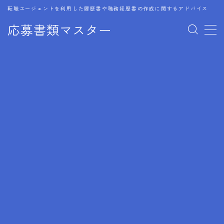
転職エージェントを利用した履歴書や職務経歴書の作成に関するアドバイス
応募書類マスター
MENU
1.履歴書のゴールデンルール
2.成功に導くフォーマット
3.成果やスキルの表現事例
4.応募書類のミスと回避策
5.ブランクがある履歴書の書き方
6.異業種転職でのアピール方法