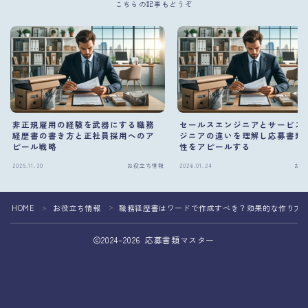
こちらの記事もどうぞ
非正規雇用の経験を武器にする職務
セールスエンジニアとサービス
経歴書の書き方と正社員採用へのア
ジニアの違いを理解し応募書類
ピール戦略
性をアピールする
2025.11.30
お役立ち情報
2026.01.24
お役
HOME
お役立ち情報
職務経歴書はワードで作成すべき？効果的な作り方
＞
＞
2024–2026 応募書類マスター
応募書類の作成を専門家へ相談して転職成功
おすすめの転職エージェント