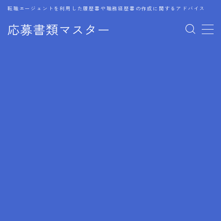
転職エージェントを利用した履歴書や職務経歴書の作成に関するアドバイス
応募書類マスター
MENU
1.履歴書のゴールデンルール
2.成功に導くフォーマット
3.成果やスキルの表現事例
4.応募書類のミスと回避策
5.ブランクがある履歴書の書き方
6.異業種転職でのアピール方法