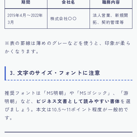
期間
会社名
職務内容
2019年4月〜2022年
法人営業、新規開
株式会社〇〇
3月
拓、契約管理等
※表の罫線は薄めのグレーなどを使うと、印象が柔ら
かくなります。
3.
文字のサイズ・フォントに注意
推奨フォントは「MS明朝」や「MSゴシック」、「游
明朝」など、
ビジネス文書として読みやすい書体
を選
びましょう。本文は10.5〜11ポイント程度が一般的で
す。