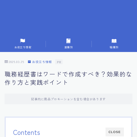
7.応募書類作成で避けるべきこと
8.数字で定量化することの重要性
9.転職成功者の事例分析とアドバイス
お役立ち情報
業種別
職種別
10.面接官に好印象を与える方法
2025.03.25
お役立ち情報
PR
職務経歴書はワードで作成すべき？効果的な
11.キャリアアップを目指す人の応募書類
作り方と実践ポイント
12.エージェントから有益情報を得るコツ
記事内に商品プロモーションを含む場合があります
13.セルフブランディングの重要性
14.デジタル化やAIの進化がもたらす影響
Contents
CLOSE