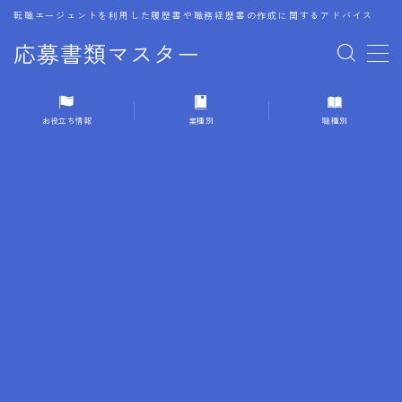
転職エージェントを利用した履歴書や職務経歴書の作成に関するアドバイス
応募書類マスター
MENU
お役立ち情報
業種別
職種別
1.履歴書のゴールデンルール
2.成功に導くフォーマット
3.成果やスキルの表現事例
4.応募書類のミスと回避策
5.ブランクがある履歴書の書き方
6.異業種転職でのアピール方法