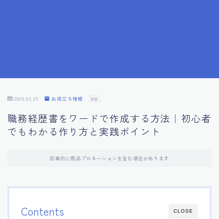
7.応募書類作成で避けるべきこと
8.数字で定量化することの重要性
9.転職成功者の事例分析とアドバイス
10.面接官に好印象を与える方法
2025.03.25
お役立ち情報
PR
職務経歴書をワードで作成する方法｜初心者
11.キャリアアップを目指す人の応募書類
でもわかる作り方と実践ポイント
12.エージェントから有益情報を得るコツ
記事内に商品プロモーションを含む場合があります
13.セルフブランディングの重要性
14.デジタル化やAIの進化がもたらす影響
Contents
CLOSE