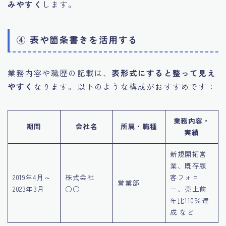
みやすく
します。
④ 表や箇条書きを活用する
業務内容や職歴の記載は、
表形式にすると整って見え
やすく
なります。以下のような構成がおすすめです：
業務内容・
期間
会社名
所属・職種
実績
新規開拓営
業、既存顧
2019年4月～
株式会社
客フォロ
営業部
2023年3月
○○
ー、売上前
年比110％達
成 など