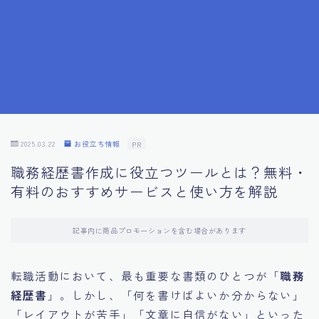
7.応募書類作成で避けるべきこと
8.数字で定量化することの重要性
9.転職成功者の事例分析とアドバイス
10.面接官に好印象を与える方法
2025.03.22
お役立ち情報
PR
職務経歴書作成に役立つツールとは？無料・
11.キャリアアップを目指す人の応募書類
有料のおすすめサービスと使い方を解説
12.エージェントから有益情報を得るコツ
記事内に商品プロモーションを含む場合があります
13.セルフブランディングの重要性
転職活動において、最も重要な書類のひとつが「
職務
経歴書
」。しかし、「何を書けばよいか分からない」
14.デジタル化やAIの進化がもたらす影響
「レイアウトが苦手」「文章に自信がない」といった