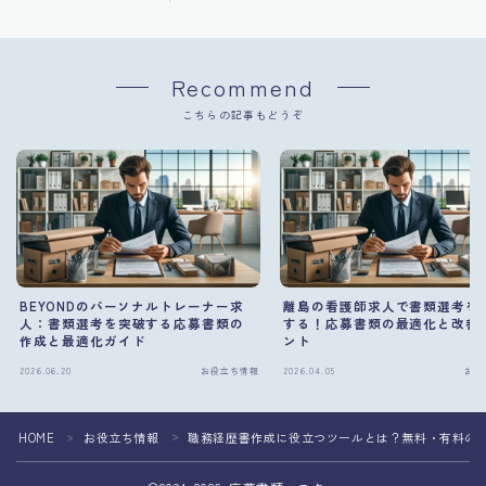
Recommend
こちらの記事もどうぞ
BEYONDのパーソナルトレーナー求
離島の看護師求人で書類選考を
人：書類選考を突破する応募書類の
する！応募書類の最適化と改善
作成と最適化ガイド
ント
2026.06.20
お役立ち情報
2026.04.05
お役
HOME
お役立ち情報
職務経歴書作成に役立つツールとは？無料・有料の
＞
＞