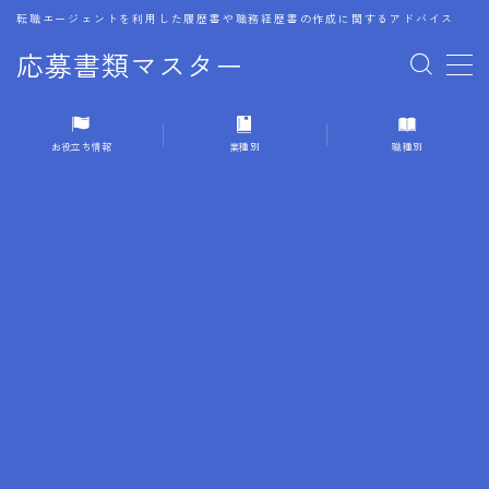
転職エージェントを利用した履歴書や職務経歴書の作成に関するアドバイス
応募書類マスター
MENU
お役立ち情報
業種別
職種別
1.履歴書のゴールデンルール
2.成功に導くフォーマット
3.成果やスキルの表現事例
4.応募書類のミスと回避策
5.ブランクがある履歴書の書き方
6.異業種転職でのアピール方法