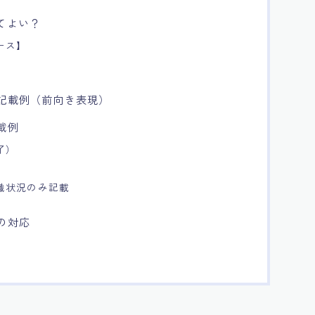
てよい？
ース】
の記載例（前向き表現）
載例
了）
職状況のみ記載
の対応