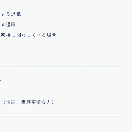
による退職
よる退職
と密接に関わっている場合
】
合
合
合（体調、家庭事情など）