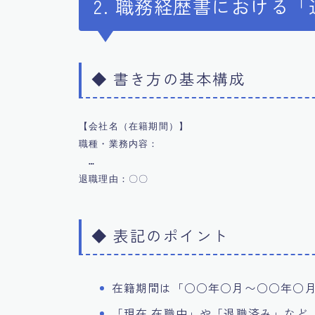
2. 職務経歴書における
◆ 書き方の基本構成
【会社名（在籍期間）】

職種・業務内容：

　…

◆ 表記のポイント
在籍期間は「○○年○月〜○○年○
「現在 在職中」や「退職済み」など