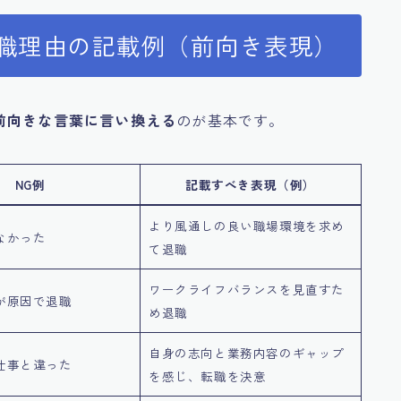
退職理由の記載例（前向き表現）
前向きな言葉に言い換える
のが基本です。
NG例
記載すべき表現（例）
より風通しの良い職場環境を求め
なかった
て退職
ワークライフバランスを見直すた
が原因で退職
め退職
自身の志向と業務内容のギャップ
仕事と違った
を感じ、転職を決意