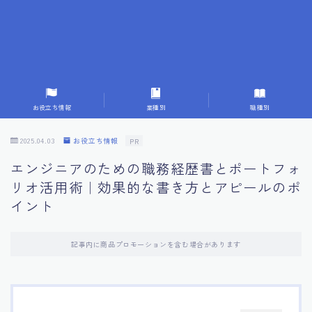
7.応募書類作成で避けるべきこと
8.数字で定量化することの重要性
9.転職成功者の事例分析とアドバイス
お役立ち情報
業種別
職種別
10.面接官に好印象を与える方法
2025.04.03
お役立ち情報
PR
エンジニアのための職務経歴書とポートフォ
11.キャリアアップを目指す人の応募書類
リオ活用術｜効果的な書き方とアピールのポ
イント
12.エージェントから有益情報を得るコツ
記事内に商品プロモーションを含む場合があります
13.セルフブランディングの重要性
14.デジタル化やAIの進化がもたらす影響