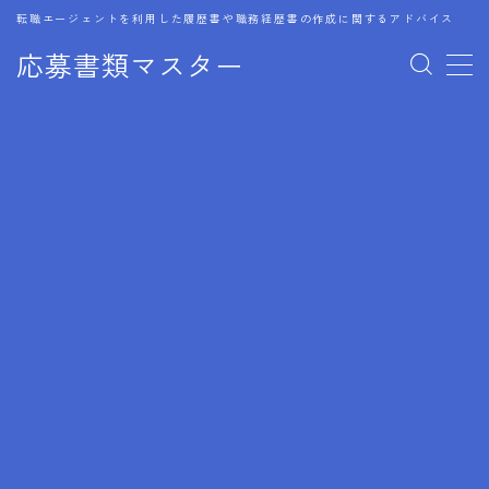
転職エージェントを利用した履歴書や職務経歴書の作成に関するアドバイス
応募書類マスター
MENU
1.履歴書のゴールデンルール
2.成功に導くフォーマット
3.成果やスキルの表現事例
4.応募書類のミスと回避策
5.ブランクがある履歴書の書き方
6.異業種転職でのアピール方法