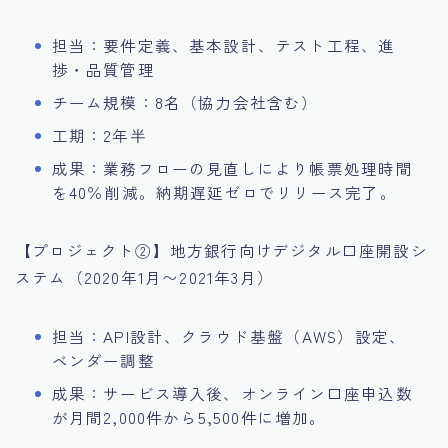
担当：要件定義、基本設計、テスト工程、進
捗・品質管理
チーム規模：8名（協力会社含む）
工期：2年半
成果：業務フローの見直しにより帳票処理時間
を40％削減。納期遅延ゼロでリリース完了。
【プロジェクト②】地方銀行向けデジタル口座開設シ
ステム（2020年1月〜2021年3月）
担当：API設計、クラウド基盤（AWS）設定、
ベンダー調整
成果：サービス導入後、オンライン口座申込数
が月間2,000件から5,500件に増加。