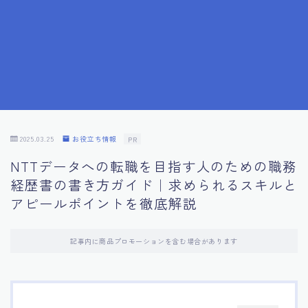
7.応募書類作成で避けるべきこと
8.数字で定量化することの重要性
9.転職成功者の事例分析とアドバイス
10.面接官に好印象を与える方法
2025.03.25
お役立ち情報
PR
NTTデータへの転職を目指す人のための職務
11.キャリアアップを目指す人の応募書類
経歴書の書き方ガイド｜求められるスキルと
アピールポイントを徹底解説
12.エージェントから有益情報を得るコツ
記事内に商品プロモーションを含む場合があります
13.セルフブランディングの重要性
14.デジタル化やAIの進化がもたらす影響