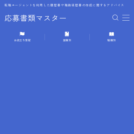
転職エージェントを利用した履歴書や職務経歴書の作成に関するアドバイス
応募書類マスター
MENU
お役立ち情報
業種別
職種別
1.履歴書のゴールデンルール
2.成功に導くフォーマット
3.成果やスキルの表現事例
4.応募書類のミスと回避策
5.ブランクがある履歴書の書き方
6.異業種転職でのアピール方法