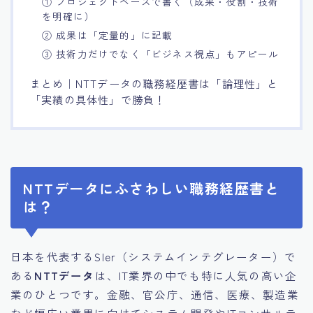
① プロジェクトベースで書く（成果・役割・技術
を明確に）
② 成果は「定量的」に記載
③ 技術力だけでなく「ビジネス視点」もアピール
まとめ｜NTTデータの職務経歴書は「論理性」と
「実績の具体性」で勝負！
NTTデータにふさわしい職務経歴書と
は？
日本を代表するSIer（システムインテグレーター）で
ある
NTTデータ
は、IT業界の中でも特に人気の高い企
業のひとつです。金融、官公庁、通信、医療、製造業
など幅広い業界に向けてシステム開発やITコンサルテ