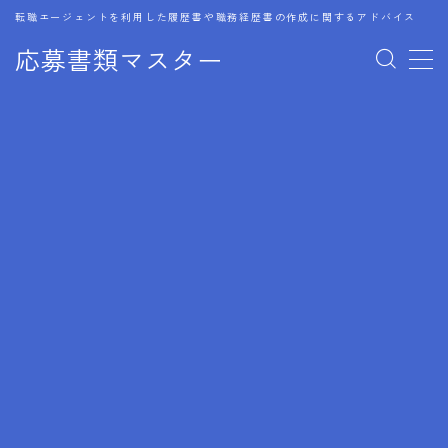
転職エージェントを利用した履歴書や職務経歴書の作成に関するアドバイス
応募書類マスター
MENU
1.履歴書のゴールデンルール
2.成功に導くフォーマット
3.成果やスキルの表現事例
4.応募書類のミスと回避策
5.ブランクがある履歴書の書き方
6.異業種転職でのアピール方法