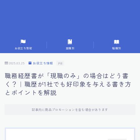
7.応募書類作成で避けるべきこと
8.数字で定量化することの重要性
9.転職成功者の事例分析とアドバイス
お役立ち情報
業種別
職種別
10.面接官に好印象を与える方法
2025.03.25
お役立ち情報
PR
職務経歴書が「現職のみ」の場合はどう書
11.キャリアアップを目指す人の応募書類
く？｜職歴が1社でも好印象を与える書き方
とポイントを解説
12.エージェントから有益情報を得るコツ
記事内に商品プロモーションを含む場合があります
13.セルフブランディングの重要性
14.デジタル化やAIの進化がもたらす影響