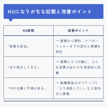
NGになりがちな記載と改善ポイント
NG表現
改善ポイント
→ 提案から契約、アフター
「営業を担当」
フォローまでの流れと実績を
明記
→ 実際にどう行動し、どん
「日々努力してきた」
な成果が出たかを具体的に記
載
→ 転職理由はポジティブに
「今の仕事に不満がある」
「より成長したい」など前向
きに表現