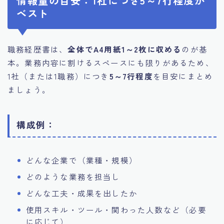
情報量の目安：1社につき5～7行程度が
ベスト
職務経歴書は、
全体でA4用紙1～2枚に収める
のが基
本。業務内容に割けるスペースにも限りがあるため、
1社（または1職務）につき
5～7行程度
を目安にまとめ
ましょう。
構成例：
どんな企業で（業種・規模）
どのような業務を担当し
どんな工夫・成果を出したか
使用スキル・ツール・関わった人数など（必要
に応じて）