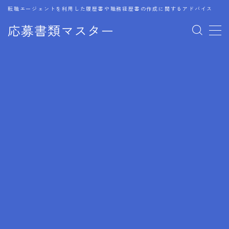
転職エージェントを利用した履歴書や職務経歴書の作成に関するアドバイス
応募書類マスター
MENU
1.履歴書のゴールデンルール
2.成功に導くフォーマット
3.成果やスキルの表現事例
4.応募書類のミスと回避策
5.ブランクがある履歴書の書き方
6.異業種転職でのアピール方法