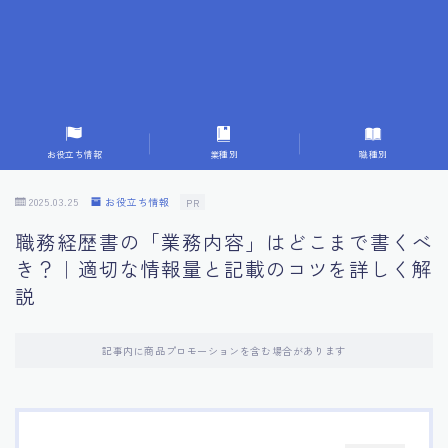
7.応募書類作成で避けるべきこと
8.数字で定量化することの重要性
9.転職成功者の事例分析とアドバイス
お役立ち情報
業種別
職種別
10.面接官に好印象を与える方法
2025.03.25
お役立ち情報
PR
職務経歴書の「業務内容」はどこまで書くべ
11.キャリアアップを目指す人の応募書類
き？｜適切な情報量と記載のコツを詳しく解
説
12.エージェントから有益情報を得るコツ
記事内に商品プロモーションを含む場合があります
13.セルフブランディングの重要性
14.デジタル化やAIの進化がもたらす影響