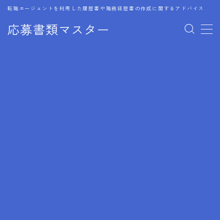
転職エージェントを利用した履歴書や職務経歴書の作成に関するアドバイス
応募書類マスター
MENU
1.履歴書のゴールデンルール
2.成功に導くフォーマット
3.成果やスキルの表現事例
4.応募書類のミスと回避策
5.ブランクがある履歴書の書き方
6.異業種転職でのアピール方法