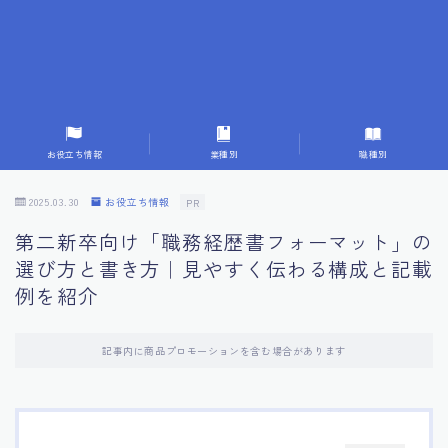
7.応募書類作成で避けるべきこと
8.数字で定量化することの重要性
9.転職成功者の事例分析とアドバイス
お役立ち情報
業種別
職種別
10.面接官に好印象を与える方法
2025.03.30
お役立ち情報
PR
第二新卒向け「職務経歴書フォーマット」の
11.キャリアアップを目指す人の応募書類
選び方と書き方｜見やすく伝わる構成と記載
例を紹介
12.エージェントから有益情報を得るコツ
記事内に商品プロモーションを含む場合があります
13.セルフブランディングの重要性
14.デジタル化やAIの進化がもたらす影響