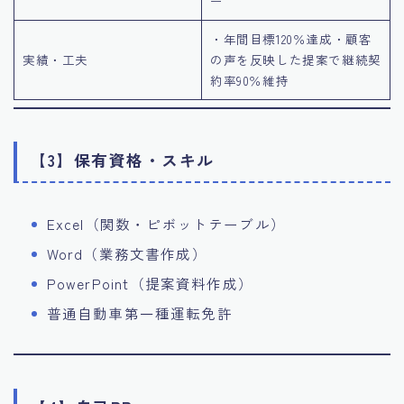
ー
・年間目標120％達成・顧客
実績・工夫
の声を反映した提案で継続契
約率90％維持
【3】保有資格・スキル
Excel（関数・ピボットテーブル）
Word（業務文書作成）
PowerPoint（提案資料作成）
普通自動車第一種運転免許