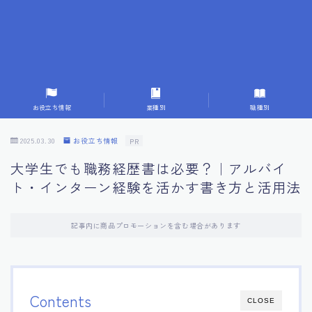
7.応募書類作成で避けるべきこと
8.数字で定量化することの重要性
9.転職成功者の事例分析とアドバイス
お役立ち情報
業種別
職種別
10.面接官に好印象を与える方法
2025.03.30
お役立ち情報
PR
大学生でも職務経歴書は必要？｜アルバイ
11.キャリアアップを目指す人の応募書類
ト・インターン経験を活かす書き方と活用法
12.エージェントから有益情報を得るコツ
記事内に商品プロモーションを含む場合があります
13.セルフブランディングの重要性
14.デジタル化やAIの進化がもたらす影響
Contents
CLOSE