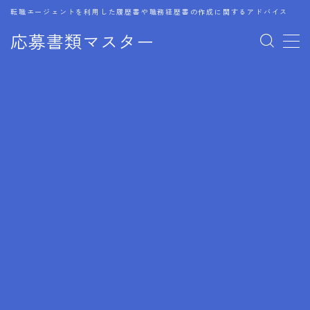
転職エージェントを利用した履歴書や職務経歴書の作成に関するアドバイス
応募書類マスター
MENU
1.履歴書のゴールデンルール
2.成功に導くフォーマット
3.成果やスキルの表現事例
4.応募書類のミスと回避策
5.ブランクがある履歴書の書き方
6.異業種転職でのアピール方法