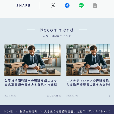
SHARE
Recommend
こちらの記事もどうぞ
生産技術開発職への転職を成功させ
エステティシャンの経験を強み
る応募書類の書き方と自己ＰＲ戦略
える職務経歴書の書き方と厳選
2026.01.19
お役立ち情報
2025.12.02
お役
HOME
お役立ち情報
大学生でも職務経歴書は必要？｜アルバイト・イン
＞
＞