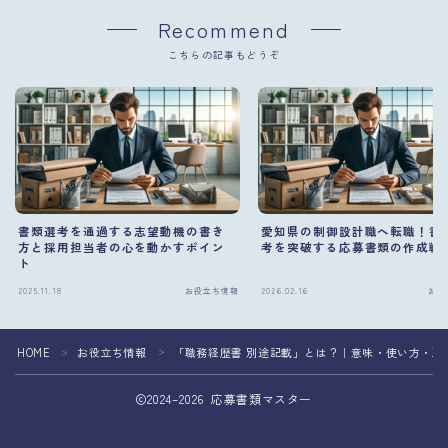
Recommend
こちらの記事もどうぞ
書類選考を通過する志望動機の書き
愛知県の制御設計職へ転職！書
方と採用担当者の心を動かすポイン
考を突破する応募書類の作成戦
ト
2025.11.18
お役立ち情報
2026.02.16
お役
HOME
お役立ち情報
「職務経歴書 別途記載」とは？｜意味・使い方・正
＞
＞
2024–2026 応募書類マスター