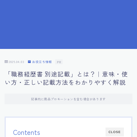
7.応募書類作成で避けるべきこと
8.数字で定量化することの重要性
9.転職成功者の事例分析とアドバイス
10.面接官に好印象を与える方法
2025.04.03
お役立ち情報
PR
「職務経歴書 別途記載」とは？｜意味・使
11.キャリアアップを目指す人の応募書類
い方・正しい記載方法をわかりやすく解説
12.エージェントから有益情報を得るコツ
記事内に商品プロモーションを含む場合があります
13.セルフブランディングの重要性
14.デジタル化やAIの進化がもたらす影響
Contents
CLOSE