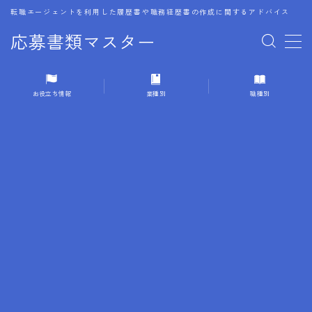
転職エージェントを利用した履歴書や職務経歴書の作成に関するアドバイス
応募書類マスター
MENU
お役立ち情報
業種別
職種別
1.履歴書のゴールデンルール
2.成功に導くフォーマット
3.成果やスキルの表現事例
4.応募書類のミスと回避策
5.ブランクがある履歴書の書き方
6.異業種転職でのアピール方法