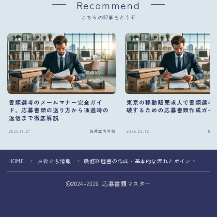
Recommend
こちらの記事もどうぞ
書類選考のメールマナー完全ガイ
東京の移動販売求人で書類選考
ド。応募書類の送り方から通過時の
破するための応募書類作成ガイ
返信まで徹底解説
2025.11.27
お役立ち情報
2026.02.12
お役
HOME
お役立ち情報
職務経歴書の作成・基本的な流れとポイント
＞
＞
2024–2026 応募書類マスター