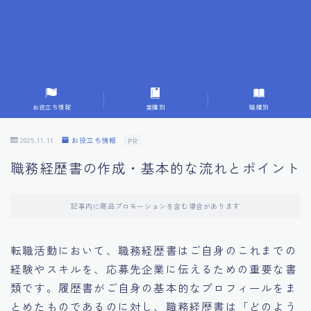
7.応募書類作成で避けるべきこと
8.数字で定量化することの重要性
9.転職成功者の事例分析とアドバイス
お役立ち情報
業種別
職種別
10.面接官に好印象を与える方法
2025.11.11
お役立ち情報
PR
職務経歴書の作成・基本的な流れとポイント
11.キャリアアップを目指す人の応募書類
記事内に商品プロモーションを含む場合があります
12.エージェントから有益情報を得るコツ
転職活動において、職務経歴書はご自身のこれまでの
13.セルフブランディングの重要性
経験やスキルを、応募先企業に伝えるための重要な書
類です。履歴書がご自身の基本的なプロフィールをま
14.デジタル化やAIの進化がもたらす影響
とめたものであるのに対し、職務経歴書は「どのよう