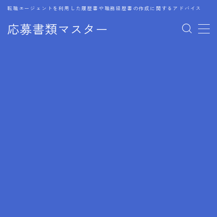
転職エージェントを利用した履歴書や職務経歴書の作成に関するアドバイス
応募書類マスター
MENU
1.履歴書のゴールデンルール
2.成功に導くフォーマット
3.成果やスキルの表現事例
4.応募書類のミスと回避策
5.ブランクがある履歴書の書き方
6.異業種転職でのアピール方法