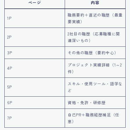
ページ
内容
職務要約＋直近の職歴（最重
1P
要実績）
2社目の職歴（応募職種に関
2P
連深いもの）
3P
その他の職歴（要約中心）
プロジェクト実績詳細（1～2
4P
件）
スキル・使用ツール・語学な
5P
ど
6P
資格・免許・研修歴
自己PR＋職務経歴補足（任
7P
意）