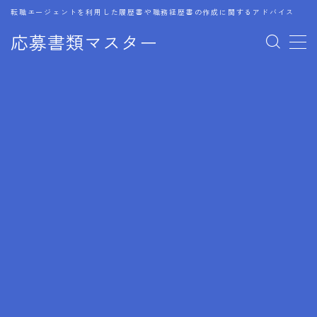
転職エージェントを利用した履歴書や職務経歴書の作成に関するアドバイス
応募書類マスター
MENU
1.履歴書のゴールデンルール
2.成功に導くフォーマット
3.成果やスキルの表現事例
4.応募書類のミスと回避策
5.ブランクがある履歴書の書き方
6.異業種転職でのアピール方法