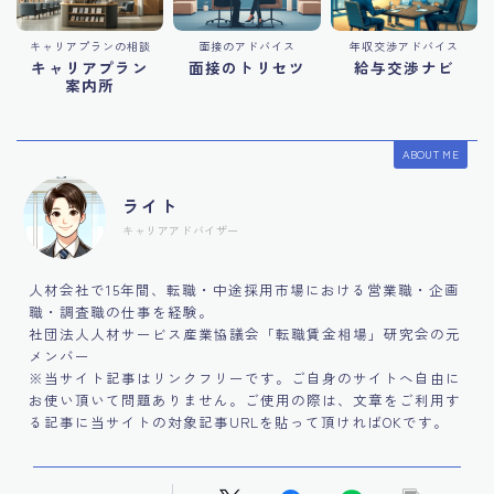
キャリアプランの相談
面接のアドバイス
年収交渉アドバイス
キャリアプラン
面接のトリセツ
給与交渉ナビ
案内所
ABOUT ME
ライト
キャリアアドバイザー
人材会社で15年間、転職・中途採用市場における営業職・企画
職・調査職の仕事を経験。
社団法人人材サービス産業協議会「転職賃金相場」研究会の元
メンバー
※当サイト記事はリンクフリーです。ご自身のサイトへ自由に
お使い頂いて問題ありません。ご使用の際は、文章をご利用す
る記事に当サイトの対象記事URLを貼って頂ければOKです。