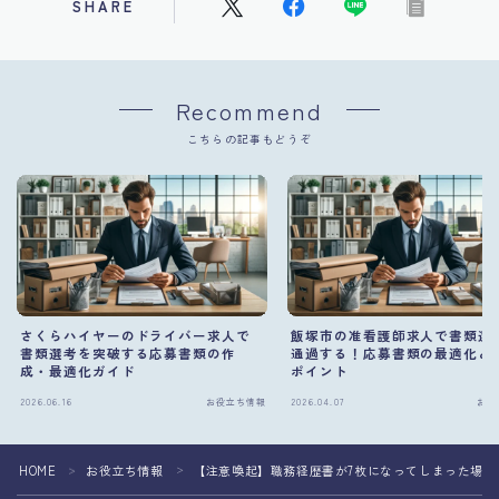
SHARE
Recommend
こちらの記事もどうぞ
さくらハイヤーのドライバー求人で
飯塚市の准看護師求人で書類選
書類選考を突破する応募書類の作
通過する！応募書類の最適化と
成・最適化ガイド
ポイント
2026.06.16
お役立ち情報
2026.04.07
お役
HOME
お役立ち情報
【注意喚起】職務経歴書が7枚になってしまった場
＞
＞