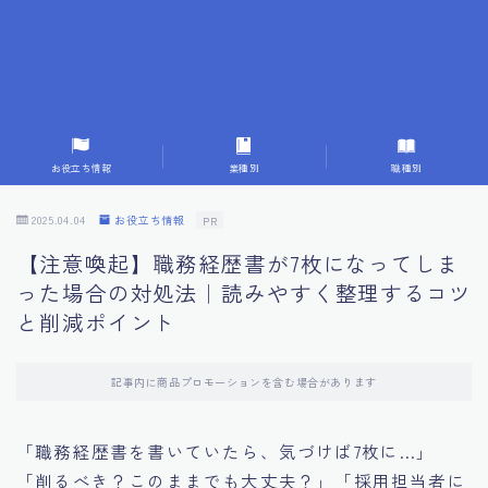
7.応募書類作成で避けるべきこと
8.数字で定量化することの重要性
9.転職成功者の事例分析とアドバイス
お役立ち情報
業種別
職種別
10.面接官に好印象を与える方法
2025.04.04
お役立ち情報
PR
【注意喚起】職務経歴書が7枚になってしま
11.キャリアアップを目指す人の応募書類
った場合の対処法｜読みやすく整理するコツ
と削減ポイント
12.エージェントから有益情報を得るコツ
記事内に商品プロモーションを含む場合があります
13.セルフブランディングの重要性
「職務経歴書を書いていたら、気づけば7枚に…」
14.デジタル化やAIの進化がもたらす影響
「削るべき？このままでも大丈夫？」「採用担当者に