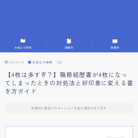
7.応募書類作成で避けるべきこと
8.数字で定量化することの重要性
9.転職成功者の事例分析とアドバイス
お役立ち情報
業種別
職種別
10.面接官に好印象を与える方法
2025.04.04
お役立ち情報
PR
【4枚は多すぎ？】職務経歴書が4枚になっ
11.キャリアアップを目指す人の応募書類
てしまったときの対処法と好印象に変える書
き方ガイド
12.エージェントから有益情報を得るコツ
記事内に商品プロモーションを含む場合があります
13.セルフブランディングの重要性
14.デジタル化やAIの進化がもたらす影響