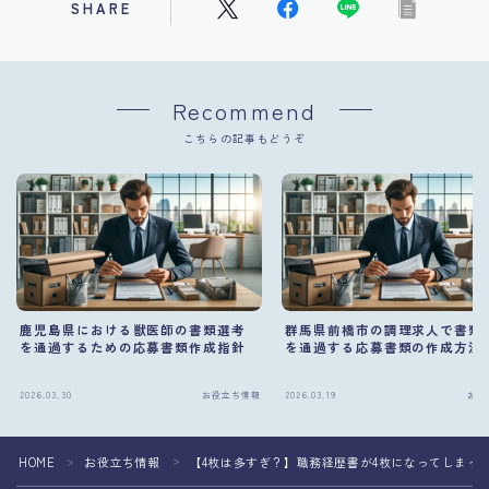
SHARE
Recommend
こちらの記事もどうぞ
鹿児島県における獣医師の書類選考
群馬県前橋市の調理求人で書類
を通過するための応募書類作成指針
を通過する応募書類の作成方法
2026.03.30
お役立ち情報
2026.03.19
お役
HOME
お役立ち情報
【4枚は多すぎ？】職務経歴書が4枚になってしまっ
＞
＞