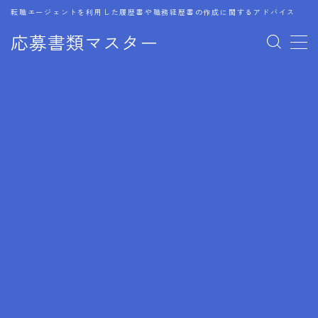
転職エージェントを利用した履歴書や職務経歴書の作成に関するアドバイス
応募書類マスター
MENU
1.履歴書のゴールデンルール
2.成功に導くフォーマット
3.成果やスキルの表現事例
4.応募書類のミスと回避策
5.ブランクがある履歴書の書き方
6.異業種転職でのアピール方法