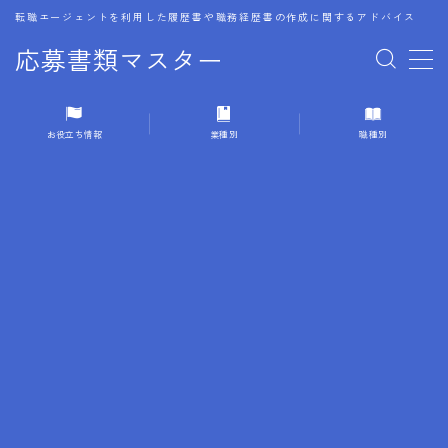
転職エージェントを利用した履歴書や職務経歴書の作成に関するアドバイス
応募書類マスター
MENU
お役立ち情報
業種別
職種別
1.履歴書のゴールデンルール
2.成功に導くフォーマット
3.成果やスキルの表現事例
4.応募書類のミスと回避策
5.ブランクがある履歴書の書き方
6.異業種転職でのアピール方法