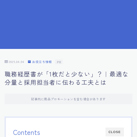
7.応募書類作成で避けるべきこと
8.数字で定量化することの重要性
9.転職成功者の事例分析とアドバイス
10.面接官に好印象を与える方法
2025.04.04
お役立ち情報
PR
職務経歴書が「1枚だと少ない」？｜最適な
11.キャリアアップを目指す人の応募書類
分量と採用担当者に伝わる工夫とは
12.エージェントから有益情報を得るコツ
記事内に商品プロモーションを含む場合があります
13.セルフブランディングの重要性
14.デジタル化やAIの進化がもたらす影響
Contents
CLOSE