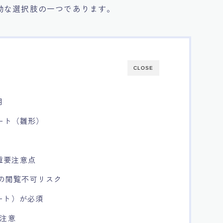
効な選択肢の一つであります。
CLOSE
用
ート（雛形）
重要注意点
での閲覧不可リスク
ート）が必須
が注意