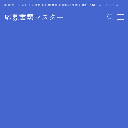
転職エージェントを利用した履歴書や職務経歴書の作成に関するアドバイス
応募書類マスター
MENU
1.履歴書のゴールデンルール
2.成功に導くフォーマット
3.成果やスキルの表現事例
4.応募書類のミスと回避策
5.ブランクがある履歴書の書き方
6.異業種転職でのアピール方法