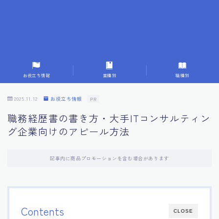
7.応募書類作成で避けるべきこと
8.数字で定量化することの重要性
9.転職成功者の事例分析とアドバイス
お役立ち情報
業種別
職種別
10.面接官に好印象を与える方法
2025.11.12
お役立ち情報
PR
職務経歴書の書き方・大手ITコンサルティン
11.キャリアアップを目指す人の応募書類
グ企業向けのアピール方法
12.エージェントから有益情報を得るコツ
記事内に商品プロモーションを含む場合があります
13.セルフブランディングの重要性
14.デジタル化やAIの進化がもたらす影響
Contents
CLOSE