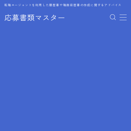
転職エージェントを利用した履歴書や職務経歴書の作成に関するアドバイス
応募書類マスター
MENU
1.履歴書のゴールデンルール
2.成功に導くフォーマット
3.成果やスキルの表現事例
4.応募書類のミスと回避策
5.ブランクがある履歴書の書き方
6.異業種転職でのアピール方法