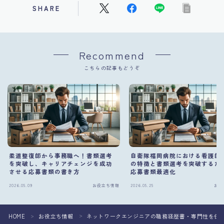
SHARE
Recommend
こちらの記事もどうぞ
柔道整復師から事務職へ！書類選考
自衛隊福岡病院における看護師
を突破し、キャリアチェンジを成功
の特徴と書類選考を突破するた
させる応募書類の書き方
応募書類最適化
2026.05.09
お役立ち情報
2026.05.25
お役
HOME
お役立ち情報
ネットワークエンジニアの職務経歴書・専門性を伝
＞
＞