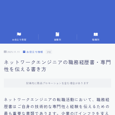
7.応募書類作成で避けるべきこと
8.数字で定量化することの重要性
9.転職成功者の事例分析とアドバイス
お役立ち情報
業種別
職種別
10.面接官に好印象を与える方法
2025.11.11
お役立ち情報
PR
ネットワークエンジニアの職務経歴書・専門
11.キャリアアップを目指す人の応募書類
性を伝える書き方
12.エージェントから有益情報を得るコツ
記事内に商品プロモーションを含む場合があります
13.セルフブランディングの重要性
ネットワークエンジニアの転職活動において、職務経
歴書はご自身の技術的な専門性と経験を伝えるための
14.デジタル化やAIの進化がもたらす影響
最も重要な書類であります。企業のITインフラを支え