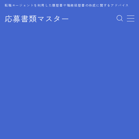
転職エージェントを利用した履歴書や職務経歴書の作成に関するアドバイス
応募書類マスター
MENU
1.履歴書のゴールデンルール
2.成功に導くフォーマット
3.成果やスキルの表現事例
4.応募書類のミスと回避策
5.ブランクがある履歴書の書き方
6.異業種転職でのアピール方法