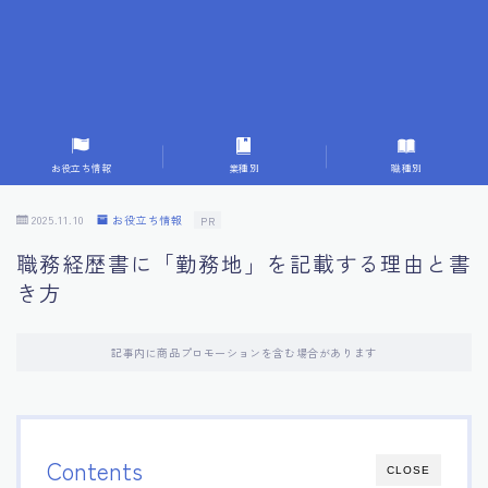
7.応募書類作成で避けるべきこと
8.数字で定量化することの重要性
9.転職成功者の事例分析とアドバイス
お役立ち情報
業種別
職種別
10.面接官に好印象を与える方法
2025.11.10
お役立ち情報
PR
職務経歴書に「勤務地」を記載する理由と書
11.キャリアアップを目指す人の応募書類
き方
12.エージェントから有益情報を得るコツ
記事内に商品プロモーションを含む場合があります
13.セルフブランディングの重要性
14.デジタル化やAIの進化がもたらす影響
Contents
CLOSE