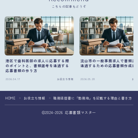
こちらの記事もどうぞ
港区で歯科医師の求人に応募する際
流山市の一般事務求人で書類選
のポイントと、書類選考を通過する
通過するための応募書類作成術
応募書類の作り方
2026.04.17
お役立ち情報
2026.05.28
お役
HOME
お役立ち情報
職務経歴書に「勤務地」を記載する理由と書き方
＞
＞
2024–2026 応募書類マスター
応募書類の作成を専門家へ相談して転職成功