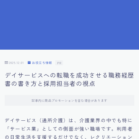
7.応募書類作成で避けるべきこと
8.数字で定量化することの重要性
9.転職成功者の事例分析とアドバイス
10.面接官に好印象を与える方法
2025.12.01
お役立ち情報
PR
デイサービスへの転職を成功させる職務経歴
11.キャリアアップを目指す人の応募書類
書の書き方と採用担当者の視点
12.エージェントから有益情報を得るコツ
記事内に商品プロモーションを含む場合があります
13.セルフブランディングの重要性
デイサービス（通所介護）は、介護業界の中でも特に
「サービス業」としての側面が強い職場です。利用者
14.デジタル化やAIの進化がもたらす影響
の日常生活を支援するだけでなく、レクリエーション