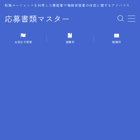
転職エージェントを利用した履歴書や職務経歴書の作成に関するアドバイス
応募書類マスター
MENU
お役立ち情報
業種別
職種別
1.履歴書のゴールデンルール
2.成功に導くフォーマット
3.成果やスキルの表現事例
4.応募書類のミスと回避策
5.ブランクがある履歴書の書き方
6.異業種転職でのアピール方法