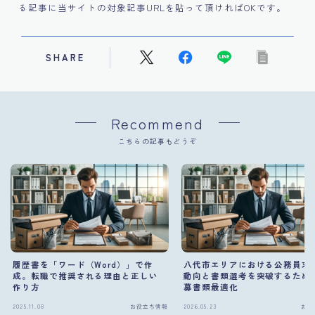
る記事に当サイトの対象記事URLを貼って頂ければOKです。
SHARE
Recommend
こちらの記事もどうぞ
履歴書を「ワード（Word）」で作
八代市エリアにおける公務員求
成。転職で推奨される理由と正しい
動向と書類選考を突破するため
作り方
募書類最適化
2025.11.08
お役立ち情報
2026.05.23
お役