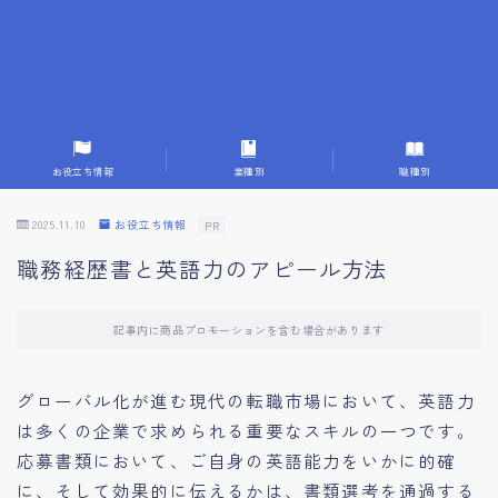
7.応募書類作成で避けるべきこと
8.数字で定量化することの重要性
9.転職成功者の事例分析とアドバイス
お役立ち情報
業種別
職種別
10.面接官に好印象を与える方法
2025.11.10
お役立ち情報
PR
職務経歴書と英語力のアピール方法
11.キャリアアップを目指す人の応募書類
記事内に商品プロモーションを含む場合があります
12.エージェントから有益情報を得るコツ
グローバル化が進む現代の転職市場において、英語力
13.セルフブランディングの重要性
は多くの企業で求められる重要なスキルの一つです。
応募書類において、ご自身の英語能力をいかに的確
14.デジタル化やAIの進化がもたらす影響
に、そして効果的に伝えるかは、書類選考を通過する