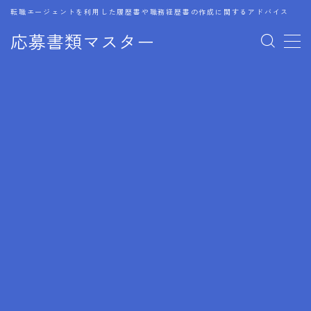
転職エージェントを利用した履歴書や職務経歴書の作成に関するアドバイス
応募書類マスター
MENU
1.履歴書のゴールデンルール
2.成功に導くフォーマット
3.成果やスキルの表現事例
4.応募書類のミスと回避策
5.ブランクがある履歴書の書き方
6.異業種転職でのアピール方法