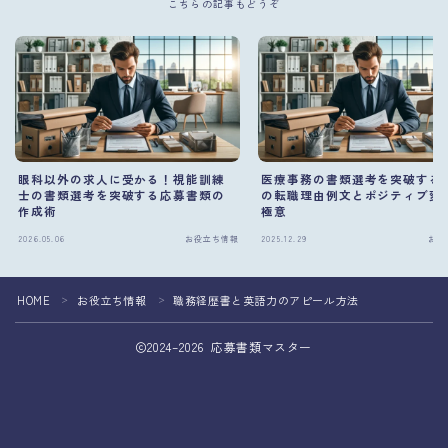
こちらの記事もどうぞ
眼科以外の求人に受かる！視能訓練
医療事務の書類選考を突破する
士の書類選考を突破する応募書類の
の転職理由例文とポジティブ変
作成術
極意
2026.05.06
お役立ち情報
2025.12.29
お役
HOME
お役立ち情報
職務経歴書と英語力のアピール方法
＞
＞
2024–2026 応募書類マスター
応募書類の作成を専門家へ相談して転職成功
おすすめの転職エージェント