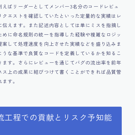
例えばリーダーとしてメンバー3名分のコードレビュ
リクエストを確認していたといった定量的な実績はレ
に伝えます。また記述内容としては単にミスを指摘し
ために命名規則の統一を指導した経験や複雑なロジッ
提案して処理速度を向上させた実績などを盛り込みま
ような基準で良質なコードを定義しているかを知るこ
きます。さらにレビューを通じてバグの流出率を前年
ネス上の成果に結びつけて書くことができれば品質管
れます。
流工程での貢献とリスク予知能