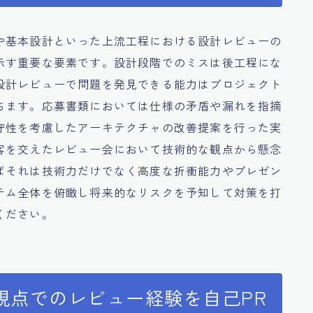
や基本設計といった上流工程における設計レビューの
示す重要な要素です。設計段階でのミスは後工程にな
設計レビューで問題を発見できる能力はプロジェクト
ちます。応募書類においては仕様の矛盾や漏れを指摘
守性を考慮したアーキテクチャの改善提案を行った実
客を交えたレビュー会において技術的な観点から懸念
ばそれは技術力だけでなく高度な折衝能力やプレゼン
テム全体を俯瞰し将来的なリスクを予知して対策を打
ください。
視点でのレビュー経験を自己PR