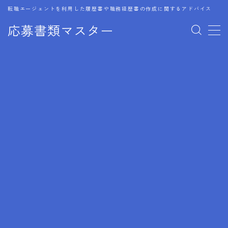
転職エージェントを利用した履歴書や職務経歴書の作成に関するアドバイス
応募書類マスター
MENU
1.履歴書のゴールデンルール
2.成功に導くフォーマット
3.成果やスキルの表現事例
4.応募書類のミスと回避策
5.ブランクがある履歴書の書き方
6.異業種転職でのアピール方法