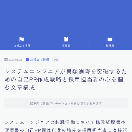
7.応募書類作成で避けるべきこと
8.数字で定量化することの重要性
9.転職成功者の事例分析とアドバイス
お役立ち情報
業種別
職種別
10.面接官に好印象を与える方法
2026.01.28
お役立ち情報
PR
システムエンジニアが書類選考を突破するた
11.キャリアアップを目指す人の応募書類
めの自己PR作成戦略と採用担当者の心を掴
む文章構成
12.エージェントから有益情報を得るコツ
記事内に商品プロモーションを含む場合があります
13.セルフブランディングの重要性
システムエンジニアの転職活動において職務経歴書や
14.デジタル化やAIの進化がもたらす影響
履歴書の自己PR欄は自身の強みを採用担当者に直接訴