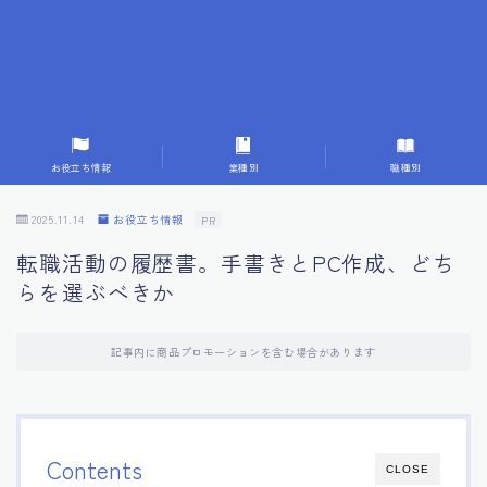
7.応募書類作成で避けるべきこと
8.数字で定量化することの重要性
9.転職成功者の事例分析とアドバイス
お役立ち情報
業種別
職種別
10.面接官に好印象を与える方法
2025.11.14
お役立ち情報
PR
転職活動の履歴書。手書きとPC作成、どち
11.キャリアアップを目指す人の応募書類
らを選ぶべきか
12.エージェントから有益情報を得るコツ
記事内に商品プロモーションを含む場合があります
13.セルフブランディングの重要性
14.デジタル化やAIの進化がもたらす影響
Contents
CLOSE