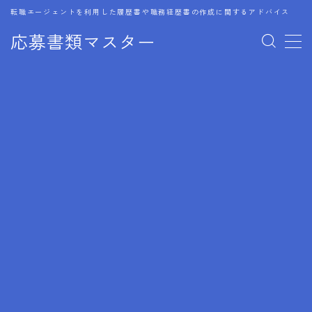
転職エージェントを利用した履歴書や職務経歴書の作成に関するアドバイス
応募書類マスター
MENU
1.履歴書のゴールデンルール
2.成功に導くフォーマット
3.成果やスキルの表現事例
4.応募書類のミスと回避策
5.ブランクがある履歴書の書き方
6.異業種転職でのアピール方法