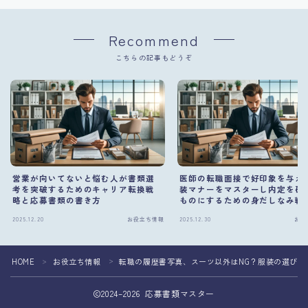
Recommend
こちらの記事もどうぞ
営業が向いてないと悩む人が書類選
医師の転職面接で好印象を与え
考を突破するためのキャリア転換戦
装マナーをマスターし内定を確
略と応募書類の書き方
ものにするための身だしなみ戦
2025.12.20
お役立ち情報
2025.12.30
お役
HOME
お役立ち情報
転職の履歴書写真、スーツ以外はNG？服装の選び方
＞
＞
2024–2026 応募書類マスター