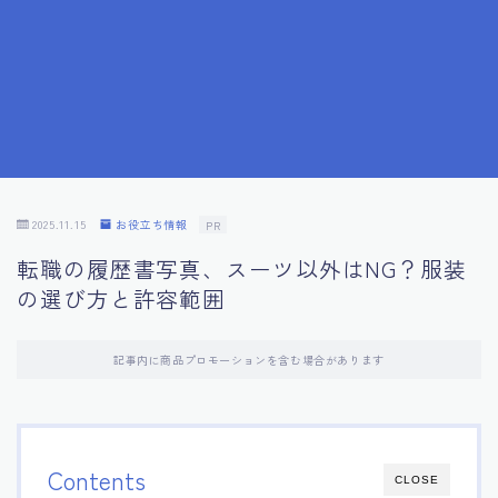
7.応募書類作成で避けるべきこと
8.数字で定量化することの重要性
9.転職成功者の事例分析とアドバイス
10.面接官に好印象を与える方法
2025.11.15
お役立ち情報
PR
転職の履歴書写真、スーツ以外はNG？服装
11.キャリアアップを目指す人の応募書類
の選び方と許容範囲
12.エージェントから有益情報を得るコツ
記事内に商品プロモーションを含む場合があります
13.セルフブランディングの重要性
14.デジタル化やAIの進化がもたらす影響
Contents
CLOSE