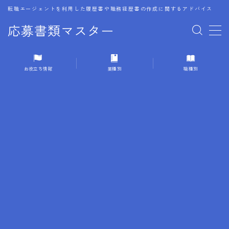
転職エージェントを利用した履歴書や職務経歴書の作成に関するアドバイス
応募書類マスター
MENU
お役立ち情報
業種別
職種別
1.履歴書のゴールデンルール
2.成功に導くフォーマット
3.成果やスキルの表現事例
4.応募書類のミスと回避策
5.ブランクがある履歴書の書き方
6.異業種転職でのアピール方法