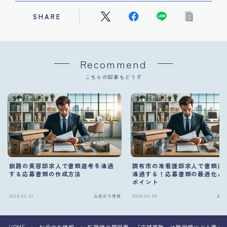
SHARE
Recommend
こちらの記事もどうぞ
釧路の美容師求人で書類選考を通過
調布市の准看護師求人で書類選
する応募書類の作成方法
通過する！応募書類の最適化と
ポイント
2026.03.22
お役立ち情報
2026.04.08
お役