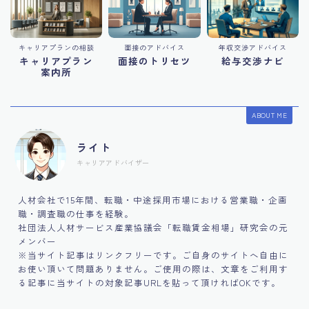
キャリアプランの相談
面接のアドバイス
年収交渉アドバイス
キャリアプラン
面接のトリセツ
給与交渉ナビ
案内所
ABOUT ME
ライト
キャリアアドバイザー
人材会社で15年間、転職・中途採用市場における営業職・企画
職・調査職の仕事を経験。
社団法人人材サービス産業協議会「転職賃金相場」研究会の元
メンバー
※当サイト記事はリンクフリーです。ご自身のサイトへ自由に
お使い頂いて問題ありません。ご使用の際は、文章をご利用す
る記事に当サイトの対象記事URLを貼って頂ければOKです。