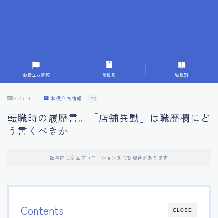
7.応募書類作成で避けるべきこと
8.数字で定量化することの重要性
9.転職成功者の事例分析とアドバイス
お役立ち情報
業種別
職種別
10.面接官に好印象を与える方法
2025.11.15
お役立ち情報
PR
転職時の履歴書。「店舗異動」は職歴欄にど
11.キャリアアップを目指す人の応募書類
う書くべきか
12.エージェントから有益情報を得るコツ
記事内に商品プロモーションを含む場合があります
13.セルフブランディングの重要性
14.デジタル化やAIの進化がもたらす影響
Contents
CLOSE