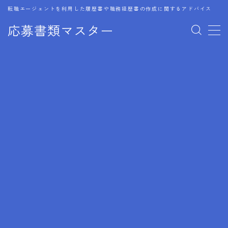
転職エージェントを利用した履歴書や職務経歴書の作成に関するアドバイス
応募書類マスター
MENU
1.履歴書のゴールデンルール
2.成功に導くフォーマット
3.成果やスキルの表現事例
4.応募書類のミスと回避策
5.ブランクがある履歴書の書き方
6.異業種転職でのアピール方法