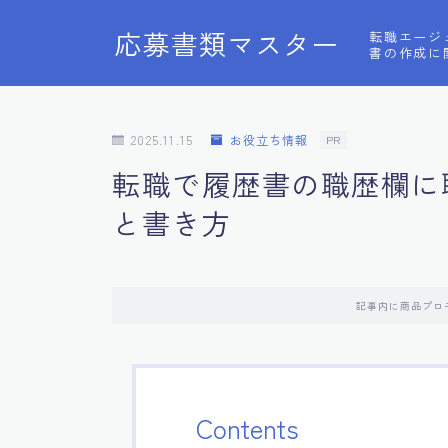
応募書類マスター
転職エージ
書の作成に
2025.11.15
お役立ち情報
PR
転職で履歴書の職歴欄に
と書き方
記事内に商品プロ
Contents